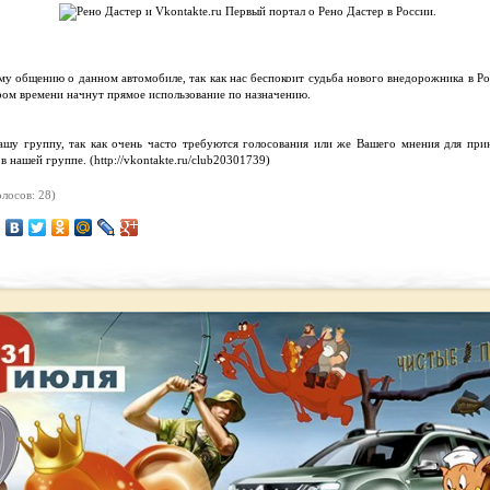
 общению о данном автомобиле, так как нас беспокоит судьба нового внедорожника в Рос
ром времени начнут прямое использование по назначению.
ашу группу, так как очень часто требуются голосования или же Вашего мнения для при
 нашей группе. (http://vkontakte.ru/club20301739)
лосов: 28)