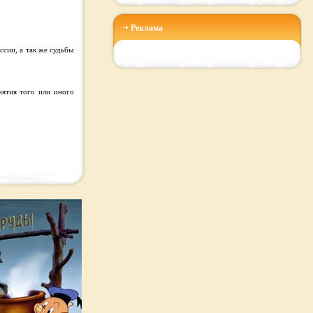
Реклама
сии, а так же судьбы
нятия того или иного