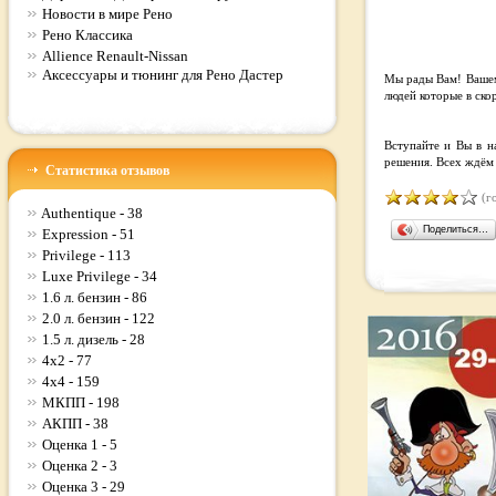
Новости в мире Рено
Рено Классика
Allience Renault-Nissan
Аксессуары и тюнинг для Рено Дастер
Мы рады Вам! Вашему
людей которые в ско
Вступайте и Вы в н
решения. Всех ждём в
Статистика отзывов
(го
Authentique - 38
Поделиться…
Expression - 51
Privilege - 113
Luxe Privilege - 34
1.6 л. бензин - 86
2.0 л. бензин - 122
1.5 л. дизель - 28
4x2 - 77
4x4 - 159
МКПП - 198
АКПП - 38
Оценка 1 - 5
Оценка 2 - 3
Оценка 3 - 29