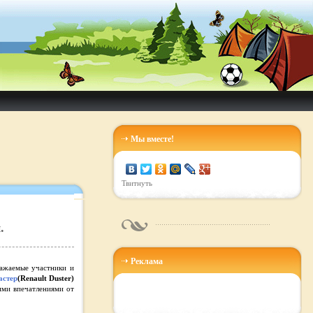
Мы вместе!
Твитнуть
.
Реклама
важаемые участники и
астер
(Renault Duster)
ими впечатлениями от