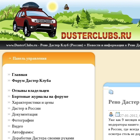
www.DusterClubs.ru - Рено Дастер Клуб (Россия)
»
Новости и информация о Рено Д
Панель управления
Главная
Форум Дастер Клуба
Отзывы владельцев
Бортовые журналы на форуме
Рено Дастер
Характеристики и цены
Дастер в России
Документация
|
27-01-2012, 
Фотографии
Уже как 9 месяцев н
модераторы нашего р
Видео
в России, где всегд
Автофрамос
осмотра столь не до
Доработки Дастера своими руками