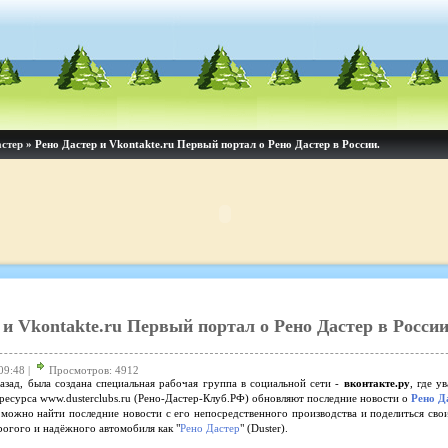
астер
» Рено Дастер и Vkontakte.ru Первый портал о Рено Дастер в России.
 и Vkontakte.ru Первый портал о Рено Дастер в России
09:48 |
Просмотров: 4912
азад, была создана специальная рабочая группа в социальной сети -
вконтакте.ру
, где у
есурса www.dusterclubs.ru (Рено-Дастер-Клуб.РФ) обновляют последние новости о
Рено Д
а можно найти последние новости с его непосредственного производства и поделиться сво
рогого и надёжного автомобиля как "
Рено Дастер
" (Duster).