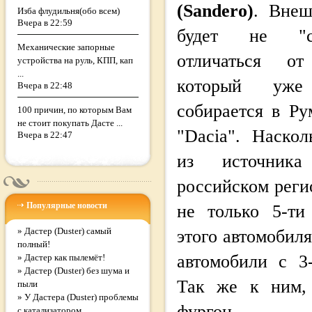
(Sandero)
. Внеш
Изба флудильня(обо всем)
Вчера в 22:59
будет не "с
Механические запорные
отличаться от
устройства на руль, КПП, кап
...
который уже
Вчера в 22:48
собирается в Р
100 причин, по которым Вам
не стоит покупать Дасте ...
"Dacia". Наскол
Вчера в 22:47
из источника
российском реги
Популярные новости
не только 5-ти
»
Дастер (Duster) самый
этого автомобиля
полный!
автомобили с 3
»
Дастер как пылемёт!
»
Дастер (Duster) без шума и
Так же к ним, 
пыли
»
У Дастера (Duster) проблемы
фургон.
с катализатором.