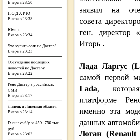
Вчера в 23:50
заявил на оче
П О Д А Р Ю
Вчера в 23:38
совета директоро
Юмор.
ген. директор 
Вчера в 23:34
Игорь .
Что купить если не Дастер?
Вчера в 23:23
Обсуждение последних
Лада Ларгус (L
новостей по Дастеру
Вчера в 23:22
самой первой 
Рено Дастер в российских
Lada
, котора
СМИ
Вчера в 23:17
платформе Рен
Липецк и Липецкая область
именно эта мод
Вчера в 23:14
данных автомоби
Duster vs б/у за 450...750 тыс.
руб.
Логан (Renault
Вчера в 23:03