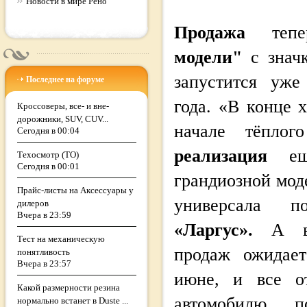
Новости в мире Рено
Продажа
теп
модели"
с знач
запустится уж
Последнее на форуме
года. «В конце 
Кроссоверы, все- и вне-
дорожники, SUV, CUV...
начале тёпло
Сегодня в 00:04
реализация
еще
Техосмотр (ТО)
Сегодня в 00:01
грандиозной мод
Прайс-листы на Аксессуары у
универсала п
дилеров
Вчера в 23:59
«Ларгус».
А во
Тест на механическую
продаж ожидае
понятливость
Вчера в 23:57
июне, и все о
Какой размерности резина
автомобилю п
нормально встанет в Duste ...