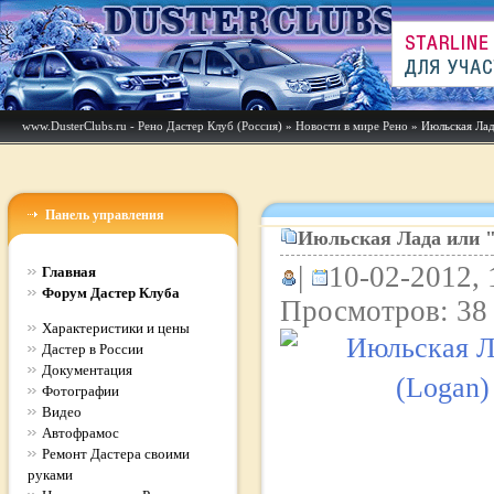
www.DusterClubs.ru - Рено Дастер Клуб (Россия)
»
Новости в мире Рено
» Июльская Лада
Панель управления
Июльская Лада или "
|
10-02-2012, 
Главная
Форум Дастер Клуба
Просмотров: 38
Характеристики и цены
Дастер в России
Документация
Фотографии
Видео
Автофрамос
Ремонт Дастера своими
руками