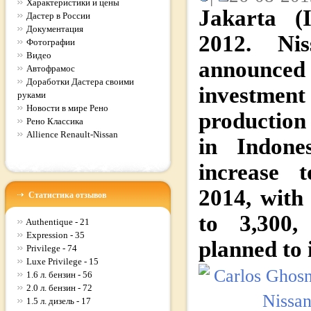
Характеристики и цены
Jakarta (
Дастер в России
Документация
2012. Ni
Фотографии
Видео
announced 
Автофрамос
Доработки Дастера своими
investme
руками
Новости в мире Рено
production
Рено Классика
Allience Renault-Nissan
in Indones
increase 
2014, with
Статистика отзывов
to 3,300,
Authentique - 21
Expression - 35
planned to 
Privilege - 74
Luxe Privilege - 15
1.6 л. бензин - 56
2.0 л. бензин - 72
1.5 л. дизель - 17