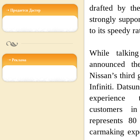
drafted by th
Продается Дастер
strongly suppo
to its speedy ra
While talkin
Реклама
announced th
Nissan’s third 
Infiniti. Datsu
experience 
customers in
represents 80
carmaking expe