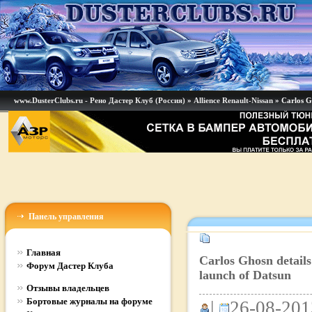
www.DusterClubs.ru - Рено Дастер Клуб (Россия)
»
Allience Renault-Nissan
» Carlos Gh
Панель управления
Главная
Carlos Ghosn details
Форум Дастер Клуба
launch of Datsun
Отзывы владельцев
Бортовые журналы на форуме
|
26-08-201