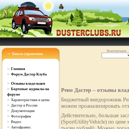
Комплектация
Панель управления
Главная
Форум Дастер Клуба
Отзывы владельцев
Бортовые журналы на
Рено Дастер – отзывы вла
форуме
Бюджетный внедорожник Рено
Характеристики и цены
можем проанализировать отз
Дастер в России
Документация
Действительно, большая зас
Фотографии
(SportUtilityVehicle) по цен
Видео
Автофрамос
тысяч рублей). Можно догад