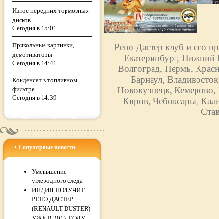
Износ передних тормозных
дисков
Сегодня в 15:01
Прикольные картинки,
Рено Дастер клуб и его п
демотиваторы
Екатеринбург, Нижний Н
Сегодня в 14:41
Волгоград, Пермь, Красн
Барнаул, Владивосток
Конденсат в топливном
Новокузнецк, Кемерово, 
фильтре.
Сегодня в 14:39
Киров, Чебоксары, Кали
Став
Популярные новости
Уменьшение
углеродного следа
ИНДИЯ ПОЛУЧИТ
РЕНО ДАСТЕР
(RENAULT DUSTER)
УЖЕ В 2012 ГОДУ