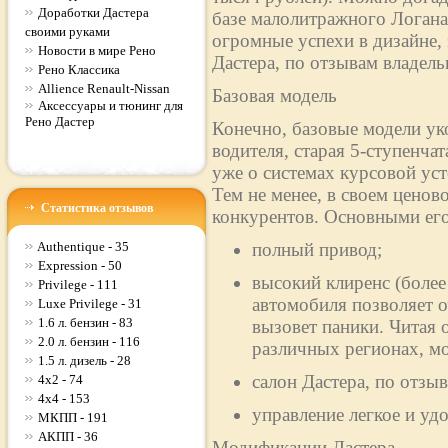
Доработки Дастера
базе малолитражного Логан
своими руками
огромные успехи в дизайне,
Новости в мире Рено
Дастера, по отзывам владельц
Рено Классика
Allience Renault-Nissan
Базовая модель
Аксессуары и тюнинг для
Рено Дастер
Конечно, базовые модели ук
водителя, старая 5-ступенча
уже о системах курсовой ус
Тем не менее, в своем ценово
Статистика отзывов
конкурентов. Основными его
Authentique - 35
полный привод;
Expression - 50
высокий клиренс (более
Privilege - 111
автомобиля позволяет о
Luxe Privilege - 31
1.6 л. бензин - 83
вызовет паники. Читая 
2.0 л. бензин - 116
различных регионах, м
1.5 л. дизель - 28
салон Дастера, по отз
4x2 - 74
4x4 - 153
управление легкое и уд
МКПП - 191
АКПП - 36
Модификации Дастера