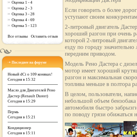
Оценка 1 - 4
Оценка 2 - 3
Если говорить о более дорог
Оценка 3 - 28
уступают своим конкурентам
Оценка 4 - 69
Оценка 5 - 123
2-литровый двигатель Дасте
хороший разгон при очень р
Все отзывы
Оставить отзыв
которой 2-литровый двигател
езду по городу значительно 
передним приводом.
Последнее на форуме
Модель Рено Дастера с дизе
мотор имеет хороший крутящ
Новый dCi о 109 коняках!
разгон и максимальная скоро
Сегодня в 15:32
топлива меньше в полтора раз
Масло для Двигателей Рено
В целом, пользователи, напи
Дастер (Renault Duster)
небольшой объем бензобака (
Сегодня в 15:29
автомобиля быстро забрызги
Пермь
по поводу грязи обижаться н
Сегодня в 15:21
Кондиционер
Сегодня в 15:11