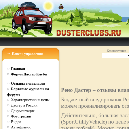
Комплектация
Панель управления
Главная
Форум Дастер Клуба
Отзывы владельцев
Бортовые журналы на
Рено Дастер – отзывы вла
форуме
Бюджетный внедорожник Рено
Характеристики и цены
можем проанализировать отз
Дастер в России
Документация
Действительно, большая зас
Фотографии
(SportUtilityVehicle) по цен
Видео
Автофрамос
тысяч рублей). Можно догад