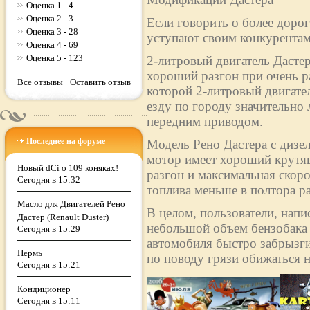
Оценка 1 - 4
Оценка 2 - 3
Если говорить о более дорог
Оценка 3 - 28
уступают своим конкурентам
Оценка 4 - 69
Оценка 5 - 123
2-литровый двигатель Дасте
хороший разгон при очень р
Все отзывы
Оставить отзыв
которой 2-литровый двигател
езду по городу значительно 
передним приводом.
Последнее на форуме
Модель Рено Дастера с дизе
мотор имеет хороший крутящ
Новый dCi о 109 коняках!
разгон и максимальная скоро
Сегодня в 15:32
топлива меньше в полтора раз
Масло для Двигателей Рено
В целом, пользователи, напи
Дастер (Renault Duster)
небольшой объем бензобака (
Сегодня в 15:29
автомобиля быстро забрызги
Пермь
по поводу грязи обижаться н
Сегодня в 15:21
Кондиционер
Сегодня в 15:11