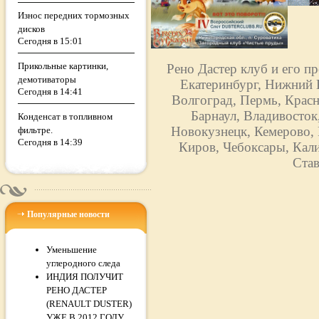
Износ передних тормозных
дисков
Сегодня в 15:01
Прикольные картинки,
Рено Дастер клуб и его п
демотиваторы
Екатеринбург, Нижний Н
Сегодня в 14:41
Волгоград, Пермь, Красн
Барнаул, Владивосток
Конденсат в топливном
Новокузнецк, Кемерово, 
фильтре.
Сегодня в 14:39
Киров, Чебоксары, Кали
Став
Популярные новости
Уменьшение
углеродного следа
ИНДИЯ ПОЛУЧИТ
РЕНО ДАСТЕР
(RENAULT DUSTER)
УЖЕ В 2012 ГОДУ