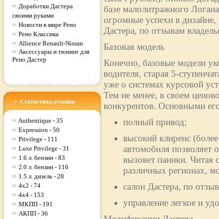
Доработки Дастера
базе малолитражного Логан
своими руками
огромные успехи в дизайне,
Новости в мире Рено
Дастера, по отзывам владельц
Рено Классика
Allience Renault-Nissan
Базовая модель
Аксессуары и тюнинг для
Рено Дастер
Конечно, базовые модели ук
водителя, старая 5-ступенча
уже о системах курсовой ус
Тем не менее, в своем ценово
Статистика отзывов
конкурентов. Основными его
Authentique - 35
полный привод;
Expression - 50
высокий клиренс (более
Privilege - 111
автомобиля позволяет о
Luxe Privilege - 31
1.6 л. бензин - 83
вызовет паники. Читая 
2.0 л. бензин - 116
различных регионах, м
1.5 л. дизель - 28
салон Дастера, по отз
4x2 - 74
4x4 - 153
управление легкое и уд
МКПП - 191
АКПП - 36
Модификации Дастера