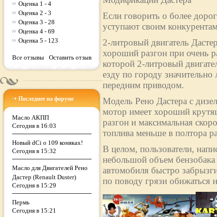
Оценка 1 - 4
Оценка 2 - 3
Если говорить о более дорог
Оценка 3 - 28
уступают своим конкурентам
Оценка 4 - 69
Оценка 5 - 123
2-литровый двигатель Дасте
хороший разгон при очень р
Все отзывы
Оставить отзыв
которой 2-литровый двигател
езду по городу значительно 
передним приводом.
Последнее на форуме
Модель Рено Дастера с дизе
мотор имеет хороший крутящ
Масло АКПП
разгон и максимальная скоро
Сегодня в 16:03
топлива меньше в полтора раз
Новый dCi о 109 коняках!
В целом, пользователи, напи
Сегодня в 15:32
небольшой объем бензобака (
Масло для Двигателей Рено
автомобиля быстро забрызги
Дастер (Renault Duster)
по поводу грязи обижаться н
Сегодня в 15:29
Пермь
Сегодня в 15:21