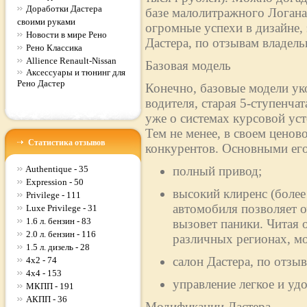
Доработки Дастера
базе малолитражного Логан
своими руками
огромные успехи в дизайне,
Новости в мире Рено
Дастера, по отзывам владельц
Рено Классика
Allience Renault-Nissan
Базовая модель
Аксессуары и тюнинг для
Рено Дастер
Конечно, базовые модели ук
водителя, старая 5-ступенча
уже о системах курсовой ус
Тем не менее, в своем ценово
Статистика отзывов
конкурентов. Основными его
Authentique - 35
полный привод;
Expression - 50
высокий клиренс (более
Privilege - 111
автомобиля позволяет о
Luxe Privilege - 31
1.6 л. бензин - 83
вызовет паники. Читая 
2.0 л. бензин - 116
различных регионах, м
1.5 л. дизель - 28
салон Дастера, по отз
4x2 - 74
4x4 - 153
управление легкое и уд
МКПП - 191
АКПП - 36
Модификации Дастера