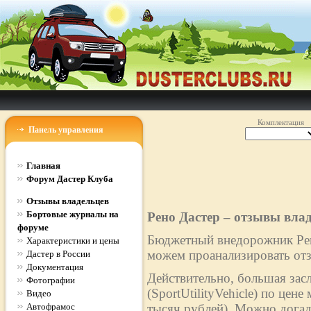
Комплектация
Панель управления
Главная
Форум Дастер Клуба
Отзывы владельцев
Бортовые журналы на
Рено Дастер – отзывы вла
форуме
Бюджетный внедорожник Рено
Характеристики и цены
можем проанализировать отз
Дастер в России
Документация
Действительно, большая зас
Фотографии
(SportUtilityVehicle) по цен
Видео
Автофрамос
тысяч рублей). Можно догад