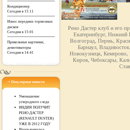
Кондиционер
Сегодня в 15:11
Износ передних тормозных
дисков
Рено Дастер клуб и его п
Сегодня в 15:01
Екатеринбург, Нижний Н
Волгоград, Пермь, Красн
Прикольные картинки,
Барнаул, Владивосток
демотиваторы
Сегодня в 14:41
Новокузнецк, Кемерово, 
Киров, Чебоксары, Кали
Став
Популярные новости
Уменьшение
углеродного следа
ИНДИЯ ПОЛУЧИТ
РЕНО ДАСТЕР
(RENAULT DUSTER)
УЖЕ В 2012 ГОДУ
Итоги конкурса