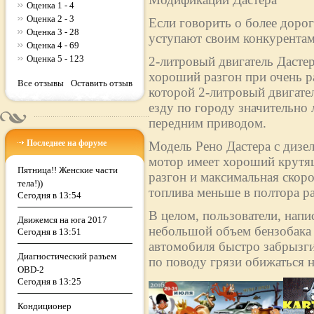
Оценка 1 - 4
Оценка 2 - 3
Если говорить о более дорог
Оценка 3 - 28
уступают своим конкурентам
Оценка 4 - 69
Оценка 5 - 123
2-литровый двигатель Дасте
хороший разгон при очень р
Все отзывы
Оставить отзыв
которой 2-литровый двигател
езду по городу значительно 
передним приводом.
Последнее на форуме
Модель Рено Дастера с дизе
мотор имеет хороший крутящ
Пятница!! Женские части
разгон и максимальная скоро
тела!))
топлива меньше в полтора раз
Сегодня в 13:54
В целом, пользователи, напи
Движемся на юга 2017
небольшой объем бензобака (
Сегодня в 13:51
автомобиля быстро забрызги
Диагностический разъем
по поводу грязи обижаться н
OBD-2
Сегодня в 13:25
Кондиционер