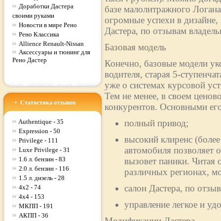
Доработки Дастера
базе малолитражного Логан
своими руками
огромные успехи в дизайне,
Новости в мире Рено
Дастера, по отзывам владельц
Рено Классика
Allience Renault-Nissan
Базовая модель
Аксессуары и тюнинг для
Рено Дастер
Конечно, базовые модели ук
водителя, старая 5-ступенча
уже о системах курсовой ус
Тем не менее, в своем ценово
Статистика отзывов
конкурентов. Основными его
Authentique - 35
полный привод;
Expression - 50
высокий клиренс (более
Privilege - 111
автомобиля позволяет о
Luxe Privilege - 31
1.6 л. бензин - 83
вызовет паники. Читая 
2.0 л. бензин - 116
различных регионах, м
1.5 л. дизель - 28
салон Дастера, по отз
4x2 - 74
4x4 - 153
управление легкое и уд
МКПП - 191
АКПП - 36
Модификации Дастера