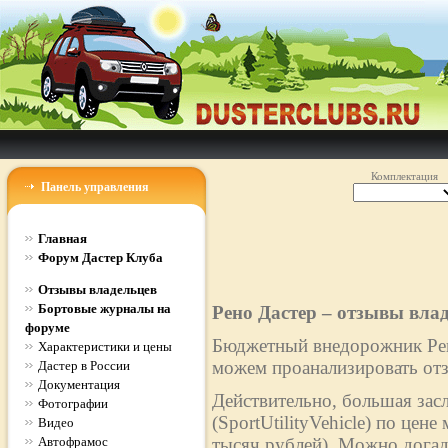
Комплектация
Панель управления
Главная
Форум Дастер Клуба
Отзывы владельцев
Бортовые журналы на
Рено Дастер – отзывы вла
форуме
Бюджетный внедорожник Рено
Характеристики и цены
можем проанализировать отз
Дастер в России
Документация
Действительно, большая зас
Фотографии
(SportUtilityVehicle) по цен
Видео
Автофрамос
тысяч рублей). Можно догад