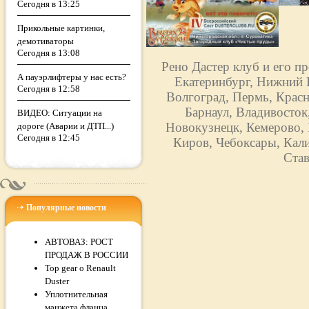
Сегодня в 13:25
Прикольные картинки,
демотиваторы
Сегодня в 13:08
Рено Дастер клуб и его п
А пауэрлифтеры у нас есть?
Екатеринбург, Нижний Н
Сегодня в 12:58
Волгоград, Пермь, Красн
Барнаул, Владивосток
ВИДЕО: Ситуации на
Новокузнецк, Кемерово, 
дороге (Аварии и ДТП...)
Сегодня в 12:45
Киров, Чебоксары, Кали
Став
Популярные новости
АВТОВАЗ: РОСТ
ПРОДАЖ В РОССИИ
Top gear о Renault
Duster
Уплотнительная
манжета фланца