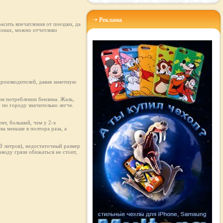
Реклама
асить впечатления от поездки, да
ионах, можно отчетливо
производителей, давая заметную
ом потреблении бензина. Жаль,
у по городу значительно легче.
нт, больший, чем у 2-х
ва меньше в полтора раза, а
50 литров), недостаточный размер
оводу грязи обижаться не стоит,