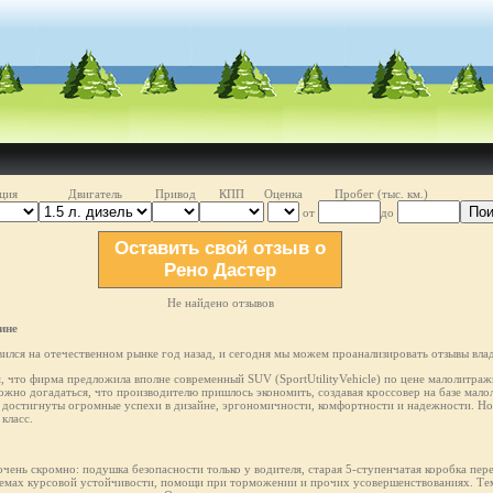
ция
Двигатель
Привод
КПП
Оценка
Пробег (тыс. км.)
Пои
от
до
Оставить свой отзыв о
Рено Дастер
Не найдено отзывов
ине
лся на отечественном рынке год назад, и сегодня мы можем проанализировать отзывы влад
м, что фирма предложила вполне современный SUV (SportUtilityVehicle) по цене малолитражн
ожно догадаться, что производителю пришлось экономить, создавая кроссовер на базе мал
остигнуты огромные успехи в дизайне, эргономичности, комфортности и надежности. Но 
класс.
чень скромно: подушка безопасности только у водителя, старая 5-ступенчатая коробка пер
темах курсовой устойчивости, помощи при торможении и прочих усовершенствованиях. Тем