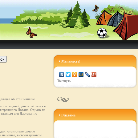
ск
Мы вместе!
Твитнуть
ельцев об этой машине.
ого седана (цена колеблется в
олитражного Логана. Однако по
главным для Дастера, по
Реклама
едач, отсутствие самого
 не менее, в своем ценовом