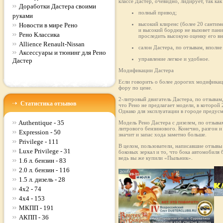
классе Дастер, очевидно, лидирует, так к
Доработки Дастера своими
полный привод;
руками
высокий клиренс (более 20 сантим
Новости в мире Рено
и высокий бордюр не вызовет пани
Рено Классика
проследить высокую оценку его в
Allience Renault-Nissan
салон Дастера, по отзывам, впол
Аксессуары и тюнинг для Рено
управление легкое и удобное.
Дастер
Модификации Дастера
Если говорить о более дорогих модификаци
фору по цене.
2-литровый двигатель Дастера, по отзывам
Статистика отзывов
что Рено не предлагает модели, в которой 
Однако для эксплуатации в городе предус
Authentique - 35
Модель Рено Дастера с дизелем, по отзыв
литрового бензинового. Конечно, разгон и
Expression - 50
значит и запас хода заметно больше.
Privilege - 111
В целом, пользователи, написавшие отзывы
Luxe Privilege - 31
боковых зеркал и то, что бока автомобиля
ведь вы же купили «Пыльник».
1.6 л. бензин - 83
2.0 л. бензин - 116
1.5 л. дизель - 28
4x2 - 74
4x4 - 153
МКПП - 191
АКПП - 36