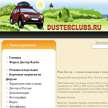
Комплекта
Панель управления
Главная
Форум Дастер Клуба
Отзывы владельцев
Рено Дастер – отзывы владельцев о маш
Бортовые журналы на
Бюджетный внедорожник Рено Дастер появи
форуме
Действительно, большая заслуга Рено в то
Характеристики и цены
диапазоне от 440 до 680 тысяч рублей). М
Дастер в России
сравнению с предыдущими моделями были д
отзывам владельцев, стал переход в другой 
Документация
Фотографии
Базовая модель
Видео
Конечно, базовые модели укомплектованы о
дешевого приемника, не говоря уже о сис
Автофрамос