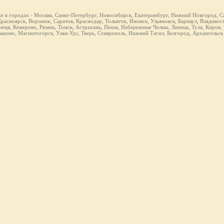
же в городах - Москва, Санкт-Петербург, Новосибирск, Екатеринбург, Нижний Новгород, Са
расноярск, Воронеж, Саратов, Краснодар, Тольятти, Ижевск, Ульяновск, Барнаул, Владивост
ецк, Кемерово, Рязань, Томск, Астрахань, Пенза, Набережные Челны, Липецк, Тула, Киров,
ваново, Магнитогорск, Улан-Удэ, Тверь, Ставрополь, Нижний Тагил, Белгород, Архангельск