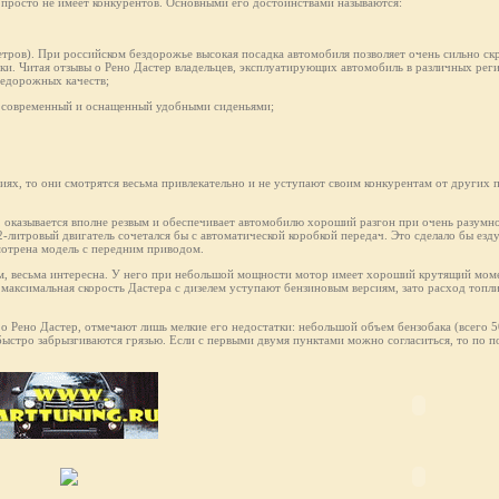
ак просто не имеет конкурентов. Основными его достоинствами называются:
етров). При российском бездорожье высокая посадка автомобиля позволяет очень сильно скр
ки. Читая отзывы о Рено Дастер владельцев, эксплуатирующих автомобиль в различных рег
недорожных качеств;
не современный и оснащенный удобными сиденьями;
ях, то они смотрятся весьма привлекательно и не уступают своим конкурентам от других 
, оказывается вполне резвым и обеспечивает автомобилю хороший разгон при очень разумн
2-литровый двигатель сочетался бы с автоматической коробкой передач. Это сделало бы езд
мотрена модель с передним приводом.
ам, весьма интересна. У него при небольшой мощности мотор имеет хороший крутящий моме
 максимальная скорость Дастерa с дизелем уступают бензиновым версиям, зато расход топли
 о Рено Дастер, отмечают лишь мелкие его недостатки: небольшой объем бензобака (всего 
 быстро забрызгиваются грязью. Если с первыми двумя пунктами можно согласиться, то по п