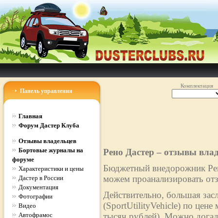
Комплектация
Панель управления
Главная
Форум Дастер Клуба
Отзывы владельцев
Бортовые журналы на
Рено Дастер – отзывы вла
форуме
Бюджетный внедорожник Рено
Характеристики и цены
можем проанализировать отз
Дастер в России
Документация
Действительно, большая зас
Фотографии
(SportUtilityVehicle) по цен
Видео
Автофрамос
тысяч рублей). Можно догад