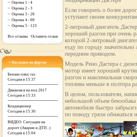
Оценка 1 - 4
Оценка 2 - 3
Если говорить о более дорог
Оценка 3 - 28
уступают своим конкурентам
Оценка 4 - 69
Оценка 5 - 123
2-литровый двигатель Дасте
хороший разгон при очень р
Все отзывы
Оставить отзыв
которой 2-литровый двигател
езду по городу значительно 
передним приводом.
Последнее на форуме
Модель Рено Дастера с дизе
мотор имеет хороший крутящ
Бензин плюс газ
разгон и максимальная скоро
Сегодня в 15:37
топлива меньше в полтора раз
Движемся на юга 2017
В целом, пользователи, напи
Сегодня в 15:33
небольшой объем бензобака (
Кондиционер
автомобиля быстро забрызги
Сегодня в 15:30
по поводу грязи обижаться н
ВИДЕО: Ситуации на
дороге (Аварии и ДТП...)
Сегодня в 15:04