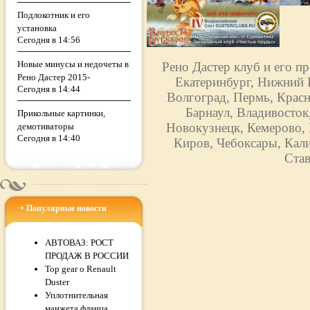
Подлокотник и его
установка
Сегодня в 14:56
Новые минусы и недочеты в
Рено Дастер клуб и его п
Рено Дастер 2015-
Екатеринбург, Нижний Н
Сегодня в 14:44
Волгоград, Пермь, Красн
Барнаул, Владивосток
Прикольные картинки,
Новокузнецк, Кемерово, 
демотиваторы
Сегодня в 14:40
Киров, Чебоксары, Кали
Став
Популярные новости
АВТОВАЗ: РОСТ
ПРОДАЖ В РОССИИ
Top gear о Renault
Duster
Уплотнительная
манжета фланца