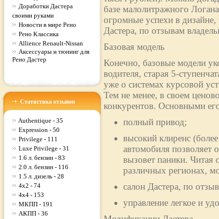
Доработки Дастера
базе малолитражного Логан
своими руками
огромные успехи в дизайне,
Новости в мире Рено
Дастера, по отзывам владельц
Рено Классика
Allience Renault-Nissan
Базовая модель
Аксессуары и тюнинг для
Рено Дастер
Конечно, базовые модели ук
водителя, старая 5-ступенча
уже о системах курсовой ус
Тем не менее, в своем ценово
Статистика отзывов
конкурентов. Основными его
Authentique - 35
полный привод;
Expression - 50
высокий клиренс (более
Privilege - 111
автомобиля позволяет о
Luxe Privilege - 31
1.6 л. бензин - 83
вызовет паники. Читая 
2.0 л. бензин - 116
различных регионах, м
1.5 л. дизель - 28
салон Дастера, по отз
4x2 - 74
4x4 - 153
управление легкое и уд
МКПП - 191
АКПП - 36
Модификации Дастера