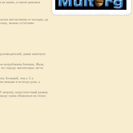
 не менее, в своем ценовом
асить впечатления от поездки, да
ионах, можно отчетливо
производителей, давая заметную
ом потреблении бензина. Жаль,
у по городу значительно легче.
нт, больший, чем у 2-х
ва меньше в полтора раза, а
50 литров), недостаточный размер
оводу грязи обижаться не стоит,