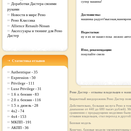
супер машина!
Доработки Дастера своими
руками
Новости в мире Рено
Достоинства:
машинка радует!высокая,маневренна
Рено Классика
Allience Renault-Nissan
Аксессуары и тюнинг для Рено
Недостатки:
Дастер
ну я их не нашел пока .можно авто
Итог, рекомендации:
покупайте смело
Статистика отзывов
Authentique - 35
Expression - 50
Privilege - 111
Luxe Privilege - 31
Рено Дастер – отзывы владельцев о маш
1.6 л. бензин - 83
Бюджетный внедорожник Рено Дастер появи
2.0 л. бензин - 116
1.5 л. дизель - 28
Действительно, большая заслуга Рено в то
диапазоне от 440 до 680 тысяч рублей). М
4x2 - 74
сравнению с предыдущими моделями были д
4x4 - 153
отзывам владельцев, стал переход в другой 
МКПП - 191
Базовая модель
АКПП - 36
Конечно, базовые модели укомплектованы о