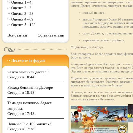
Оценка 1 - 4
дешевого приемника, не говоря уже о сис
классе Дастер, очевидно, лидирует, так к
Оценка 2 - 3
полный привод;
Оценка 3 - 28
Оценка 4 - 69
высокий клиренс (более 20 сантим
и высокий бордюр не вызовет пани
Оценка 5 - 123
проследить высокую оценку его в
салон Дастера, по отзывам, впол
Все отзывы
Оставить отзыв
управление легкое и удобное.
Модификации Дастера
Если говорить о более дорогих модификаци
фору по цене.
Последнее на форуме
2-литровый двигатель Дастера, по отзывам
что Рено не предлагает модели, в которой 
Однако для эксплуатации в городе предус
на что заменили дастер !
Сегодня в 18:44
Модель Рено Дастера с дизелем, по отзыв
литрового бензинового. Конечно, разгон и
значит и запас хода заметно больше.
Расход бензина на Дастере
Сегодня в 18:18
В целом, пользователи, написавшие отзывы
боковых зеркал и то, что бока автомобиля
ведь вы же купили «Пыльник».
Тема для новичков. Задаем
вопросы.
Сегодня в 17:48
Новый dCi о 109 коняках!
Сегодня в 17:28