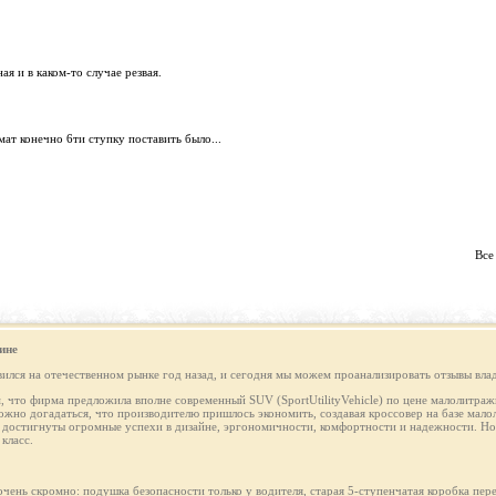
я и в каком-то случае резвая.
мат конечно 6ти ступку поставить было...
Все
ине
лся на отечественном рынке год назад, и сегодня мы можем проанализировать отзывы влад
м, что фирма предложила вполне современный SUV (SportUtilityVehicle) по цене малолитражн
ожно догадаться, что производителю пришлось экономить, создавая кроссовер на базе мал
остигнуты огромные успехи в дизайне, эргономичности, комфортности и надежности. Но 
класс.
чень скромно: подушка безопасности только у водителя, старая 5-ступенчатая коробка пер