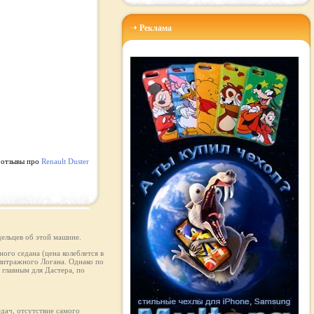
Реклама
 отзывы про
Renault Duster
ельцев об этой машине.
ого седана (цена колеблется в
олитражного Логана. Однако по
главным для Дастера, по
едач, отсутствие самого