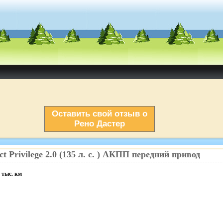
Оставить свой отзыв о
Рено Дастер
ct
Privilege
2.0
(
135
л. с.
)
АКПП
передний
привод
тыс. км