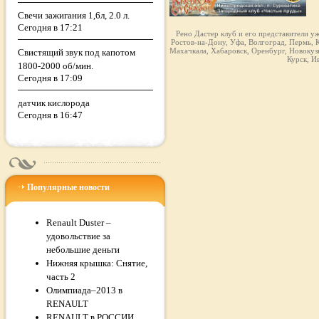
Свечи зажигания 1,6л, 2.0 л.
Сегодня в 17:21
Рено Дастер клуб и его представители у
Ростов-на-Дону, Уфа, Волгоград, Пермь, К
Махачкала, Хабаровск, Оренбург, Новокузн
Свистящий звук под капотом
Курск, И
1800-2000 об/мин.
Сегодня в 17:09
датчик кислорода
Сегодня в 16:47
Популярные новости
Renault Duster –
удовольствие за
небольшие деньги
Нижняя крышка: Снятие,
часть 2
Олимпиада–2013 в
RENAULT
RENAULT в РОССИИ