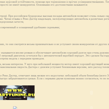
темах курсовой устойчивости, помощи при торможении и прочих усовершенствованиях. Тем
ак просто не имеет конкурентов. Основными его достоинствами называются:
етров). При российском бездорожье высокая посадка автомобиля позволяет очень сильно скр
ки. Читая отзывы о Рено Дастер владельцев, эксплуатирующих автомобиль в различных рег
недорожных качеств;
не современный и оснащенный удобными сиденьями;
ях, то они смотрятся весьма привлекательно и не уступают своим конкурентам от других 
, оказывается вполне резвым и обеспечивает автомобилю хороший разгон при очень разумн
2-литровый двигатель сочетался бы с автоматической коробкой передач. Это сделало бы езд
мотрена модель с передним приводом.
ам, весьма интересна. У него при небольшой мощности мотор имеет хороший крутящий моме
 максимальная скорость Дастерa с дизелем уступают бензиновым версиям, зато расход топли
 о Рено Дастер, отмечают лишь мелкие его недостатки: небольшой объем бензобака (всего 
 быстро забрызгиваются грязью. Если с первыми двумя пунктами можно согласиться, то по п