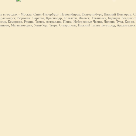
же в городах - Москва, Санкт-Петербург, Новосибирск, Екатеринбург, Нижний Новгород, Са
расноярск, Воронеж, Саратов, Краснодар, Тольятти, Ижевск, Ульяновск, Барнаул, Владивост
ецк, Кемерово, Рязань, Томск, Астрахань, Пенза, Набережные Челны, Липецк, Тула, Киров,
ваново, Магнитогорск, Улан-Удэ, Тверь, Ставрополь, Нижний Тагил, Белгород, Архангельск