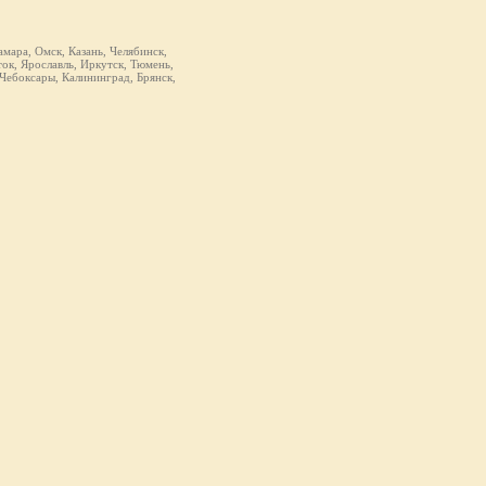
мара, Омск, Казань, Челябинск,
ок, Ярославль, Иркутск, Тюмень,
 Чебоксары, Калининград, Брянск,