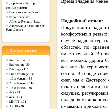
Время владения
менее
Доработки Дастера
своими руками
Новости в мире Рено
Рено Классика
Подробный отзыв:
Allience Renault-Nissan
Аксессуары и тюнинг для
Покупая авто надо то
Рено Дастер
комфортных и резвых п
случае надоело тереть
областей, по сравн
Статистика отзывов
вместительный. В нов
вся поездка, дорога 
Authentique - 35
Expression - 50
асфальт Дастер с чест
Privilege - 111
сотню. В городе спок
Luxe Privilege - 31
1.6 л. бензин - 83
снег, мы с Дастером
2.0 л. бензин - 116
искать недостатки, т
1.5 л. дизель - 28
сидушек, регулировки 
4x2 - 74
4x4 - 153
наледи внутри корпуса
МКПП - 191
омывайки приходится 
АКПП - 36