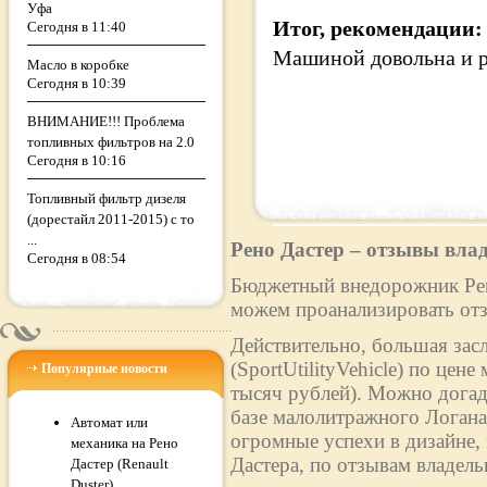
Уфа
Итог, рекомендации:
Сегодня в 11:40
Машиной довольна и р
Масло в коробке
Сегодня в 10:39
ВНИМАНИЕ!!! Проблема
топливных фильтров на 2.0
Сегодня в 10:16
Топливный фильтр дизеля
(дорестайл 2011-2015) с то
...
Рено Дастер – отзывы вла
Сегодня в 08:54
Бюджетный внедорожник Рено
можем проанализировать отз
Действительно, большая зас
(SportUtilityVehicle) по цен
Популярные новости
тысяч рублей). Можно догад
базе малолитражного Логан
Автомат или
огромные успехи в дизайне,
механика на Рено
Дастера, по отзывам владельц
Дастер (Renault
Duster)