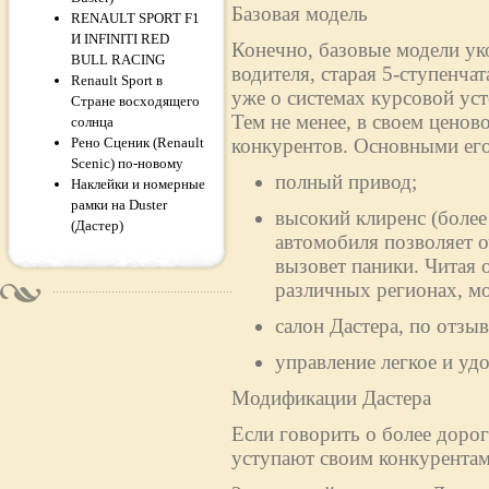
Базовая модель
RENAULT SPORT F1
И INFINITI RED
Конечно, базовые модели ук
BULL RACING
водителя, старая 5-ступенча
Renault Sport в
уже о системах курсовой ус
Стране восходящего
Тем не менее, в своем ценово
солнца
Рено Сценик (Renault
конкурентов. Основными его
Scenic) по-новому
полный привод;
Наклейки и номерные
рамки на Duster
высокий клиренс (более
(Дастер)
автомобиля позволяет о
вызовет паники. Читая 
различных регионах, м
салон Дастера, по отз
управление легкое и уд
Модификации Дастера
Если говорить о более дорог
уступают своим конкурентам