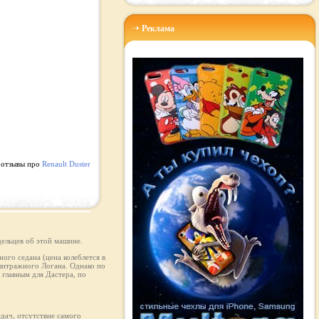
Реклама
 отзывы про
Renault Duster
ельцев об этой машине.
ого седана (цена колеблется в
олитражного Логана. Однако по
главным для Дастера, по
едач, отсутствие самого