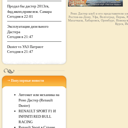
Продал бы дастер 2013гв,
4вд,мкпп,привележ. Самара
Рено Дастер клуб и его представители у
Сегодня в 22:01
Ростов-на-Дону, Уфа, Волгоград, Пермь, К
Махачкала, Хабаровск, Оренбург, Новокузн
Курск, И
Эксплуатация дизельного
Дастера
Сегодня в 21:47
Duster vs УАЗ Патриот
Сегодня в 21:47
Популярные новости
Автомат или механика на
Рено Дастер (Renault
Duster)
RENAULT SPORT F1 И
INFINITI RED BULL
RACING
Renault Sport в Стране