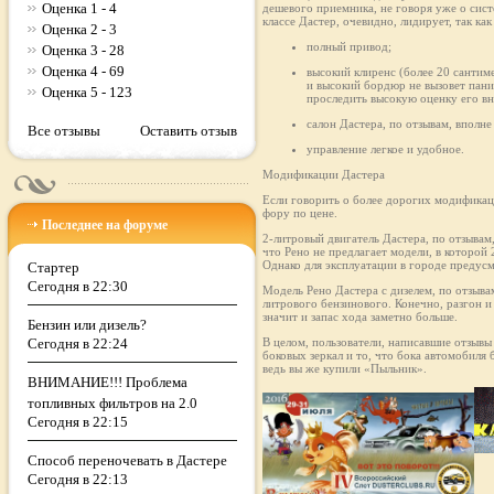
Оценка 1 - 4
дешевого приемника, не говоря уже о сис
классе Дастер, очевидно, лидирует, так к
Оценка 2 - 3
полный привод;
Оценка 3 - 28
Оценка 4 - 69
высокий клиренс (более 20 сантим
и высокий бордюр не вызовет пани
Оценка 5 - 123
проследить высокую оценку его в
салон Дастера, по отзывам, впол
Все отзывы
Оставить отзыв
управление легкое и удобное.
Модификации Дастера
Если говорить о более дорогих модификаци
фору по цене.
Последнее на форуме
2-литровый двигатель Дастера, по отзывам
что Рено не предлагает модели, в которой 
Однако для эксплуатации в городе предус
Стартер
Сегодня в 22:30
Модель Рено Дастера с дизелем, по отзыв
литрового бензинового. Конечно, разгон и
значит и запас хода заметно больше.
Бензин или дизель?
Сегодня в 22:24
В целом, пользователи, написавшие отзывы
боковых зеркал и то, что бока автомобиля
ведь вы же купили «Пыльник».
ВНИМАНИЕ!!! Проблема
топливных фильтров на 2.0
Сегодня в 22:15
Способ переночевать в Дастере
Сегодня в 22:13