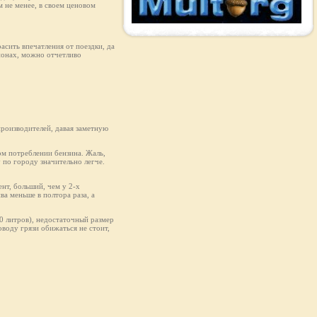
 не менее, в своем ценовом
асить впечатления от поездки, да
ионах, можно отчетливо
производителей, давая заметную
ом потреблении бензина. Жаль,
у по городу значительно легче.
нт, больший, чем у 2-х
ва меньше в полтора раза, а
50 литров), недостаточный размер
оводу грязи обижаться не стоит,