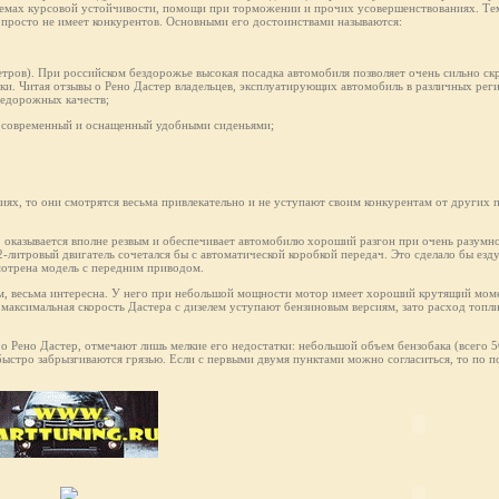
темах курсовой устойчивости, помощи при торможении и прочих усовершенствованиях. Тем
ак просто не имеет конкурентов. Основными его достоинствами называются:
етров). При российском бездорожье высокая посадка автомобиля позволяет очень сильно скр
ки. Читая отзывы о Рено Дастер владельцев, эксплуатирующих автомобиль в различных рег
недорожных качеств;
не современный и оснащенный удобными сиденьями;
ях, то они смотрятся весьма привлекательно и не уступают своим конкурентам от других 
, оказывается вполне резвым и обеспечивает автомобилю хороший разгон при очень разумн
2-литровый двигатель сочетался бы с автоматической коробкой передач. Это сделало бы езд
мотрена модель с передним приводом.
ам, весьма интересна. У него при небольшой мощности мотор имеет хороший крутящий моме
 максимальная скорость Дастерa с дизелем уступают бензиновым версиям, зато расход топли
 о Рено Дастер, отмечают лишь мелкие его недостатки: небольшой объем бензобака (всего 
 быстро забрызгиваются грязью. Если с первыми двумя пунктами можно согласиться, то по п