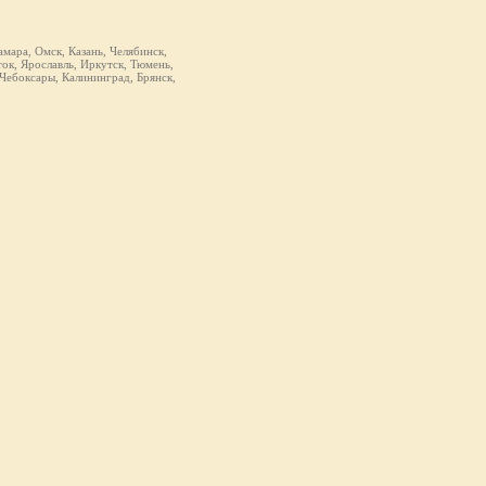
мара, Омск, Казань, Челябинск,
ок, Ярославль, Иркутск, Тюмень,
 Чебоксары, Калининград, Брянск,