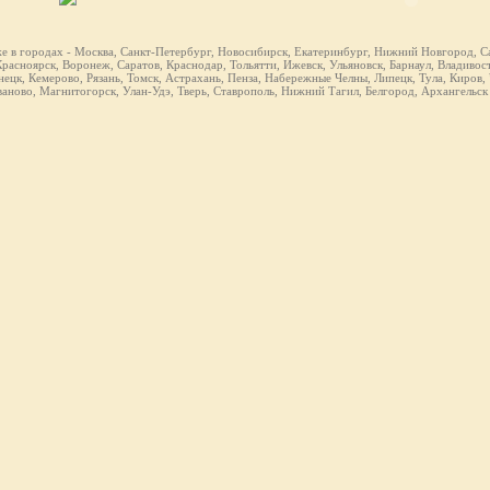
же в городах - Москва, Санкт-Петербург, Новосибирск, Екатеринбург, Нижний Новгород, Са
расноярск, Воронеж, Саратов, Краснодар, Тольятти, Ижевск, Ульяновск, Барнаул, Владивост
ецк, Кемерово, Рязань, Томск, Астрахань, Пенза, Набережные Челны, Липецк, Тула, Киров,
ваново, Магнитогорск, Улан-Удэ, Тверь, Ставрополь, Нижний Тагил, Белгород, Архангельск