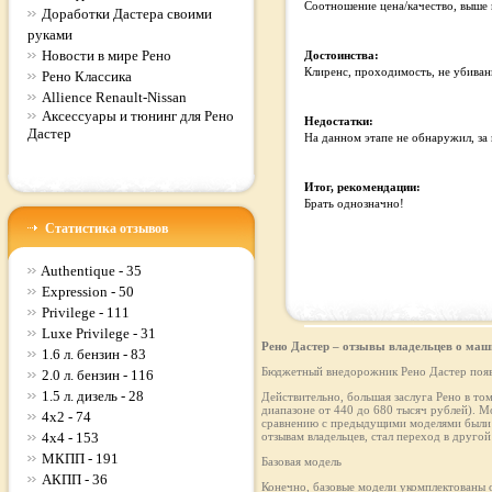
Соотношение цена/качество, выше в
Доработки Дастера своими
руками
Новости в мире Рено
Достоинства:
Клиренс, проходимость, не убиван
Рено Классика
Allience Renault-Nissan
Аксессуары и тюнинг для Рено
Недостатки:
Дастер
На данном этапе не обнаружил, за
Итог, рекомендации:
Брать однозначно!
Статистика отзывов
Authentique - 35
Expression - 50
Privilege - 111
Luxe Privilege - 31
Рено Дастер – отзывы владельцев о маш
1.6 л. бензин - 83
Бюджетный внедорожник Рено Дастер появи
2.0 л. бензин - 116
1.5 л. дизель - 28
Действительно, большая заслуга Рено в то
диапазоне от 440 до 680 тысяч рублей). М
4x2 - 74
сравнению с предыдущими моделями были д
4x4 - 153
отзывам владельцев, стал переход в другой 
МКПП - 191
Базовая модель
АКПП - 36
Конечно, базовые модели укомплектованы о