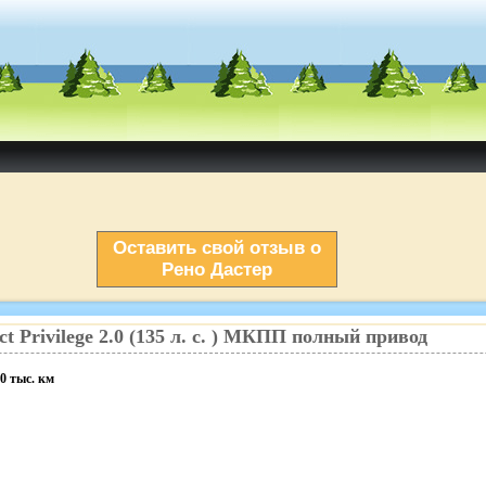
Оставить свой отзыв о
Рено Дастер
ct
Privilege
2.0
(
135
л. с.
)
МКПП
полный
привод
0
тыс. км