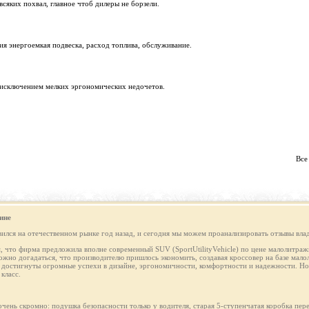
сяких похвал, главное чтоб дилеры не борзели.
ия энергоемкая подвеска, расход топлива, обслуживание.
 исключением мелких эргономических недочетов.
Все
ине
лся на отечественном рынке год назад, и сегодня мы можем проанализировать отзывы влад
м, что фирма предложила вполне современный SUV (SportUtilityVehicle) по цене малолитражн
ожно догадаться, что производителю пришлось экономить, создавая кроссовер на базе мал
остигнуты огромные успехи в дизайне, эргономичности, комфортности и надежности. Но 
класс.
чень скромно: подушка безопасности только у водителя, старая 5-ступенчатая коробка пер