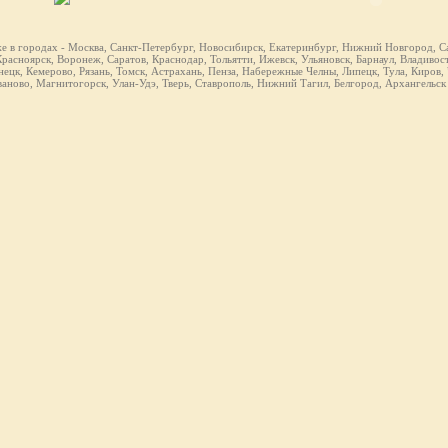
же в городах - Москва, Санкт-Петербург, Новосибирск, Екатеринбург, Нижний Новгород, Са
расноярск, Воронеж, Саратов, Краснодар, Тольятти, Ижевск, Ульяновск, Барнаул, Владивост
ецк, Кемерово, Рязань, Томск, Астрахань, Пенза, Набережные Челны, Липецк, Тула, Киров,
ваново, Магнитогорск, Улан-Удэ, Тверь, Ставрополь, Нижний Тагил, Белгород, Архангельск