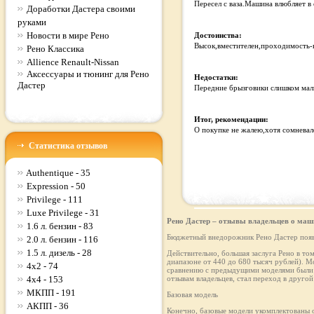
Пересел с ваза.Машина влюбляет в 
Доработки Дастера своими
руками
Новости в мире Рено
Достоинства:
Высок,вместителен,проходимость-к
Рено Классика
Allience Renault-Nissan
Аксессуары и тюнинг для Рено
Недостатки:
Дастер
Передние брызговики слишком мал
Итог, рекомендации:
О покупке не жалею,хотя сомневал
Статистика отзывов
Authentique - 35
Expression - 50
Privilege - 111
Luxe Privilege - 31
Рено Дастер – отзывы владельцев о маш
1.6 л. бензин - 83
Бюджетный внедорожник Рено Дастер появи
2.0 л. бензин - 116
1.5 л. дизель - 28
Действительно, большая заслуга Рено в то
диапазоне от 440 до 680 тысяч рублей). М
4x2 - 74
сравнению с предыдущими моделями были д
4x4 - 153
отзывам владельцев, стал переход в другой 
МКПП - 191
Базовая модель
АКПП - 36
Конечно, базовые модели укомплектованы о