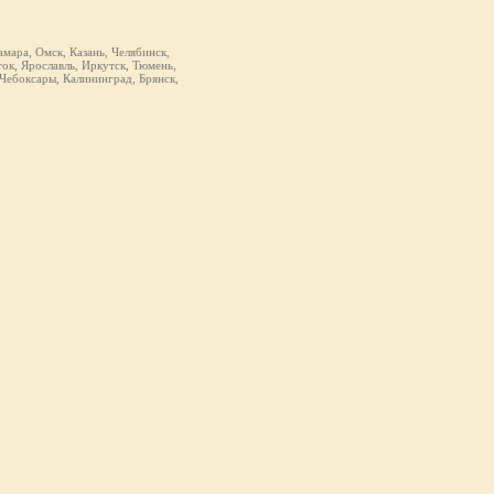
мара, Омск, Казань, Челябинск,
ок, Ярославль, Иркутск, Тюмень,
 Чебоксары, Калининград, Брянск,