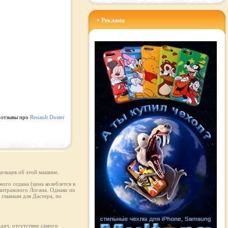
Реклама
 отзывы про
Renault Duster
ельцев об этой машине.
ого седана (цена колеблется в
олитражного Логана. Однако по
главным для Дастера, по
едач, отсутствие самого