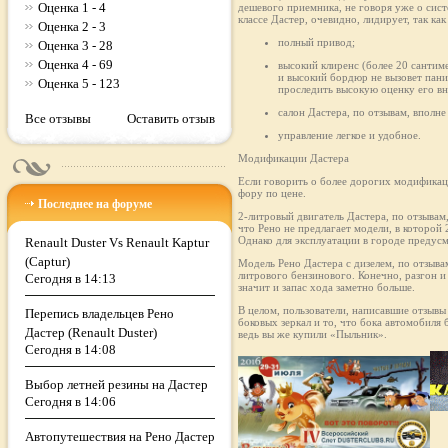
Оценка 1 - 4
дешевого приемника, не говоря уже о сис
классе Дастер, очевидно, лидирует, так к
Оценка 2 - 3
полный привод;
Оценка 3 - 28
Оценка 4 - 69
высокий клиренс (более 20 сантим
и высокий бордюр не вызовет пани
Оценка 5 - 123
проследить высокую оценку его в
салон Дастера, по отзывам, впол
Все отзывы
Оставить отзыв
управление легкое и удобное.
Модификации Дастера
Если говорить о более дорогих модификаци
фору по цене.
Последнее на форуме
2-литровый двигатель Дастера, по отзывам
что Рено не предлагает модели, в которой 
Однако для эксплуатации в городе предус
Renault Duster Vs Renault Kaptur
(Captur)
Модель Рено Дастера с дизелем, по отзыв
литрового бензинового. Конечно, разгон и
Сегодня в 14:13
значит и запас хода заметно больше.
В целом, пользователи, написавшие отзывы
Перепись владельцев Рено
боковых зеркал и то, что бока автомобиля
Дастер (Renault Duster)
ведь вы же купили «Пыльник».
Сегодня в 14:08
Выбор летней резины на Дастер
Сегодня в 14:06
Автопутешествия на Рено Дастер