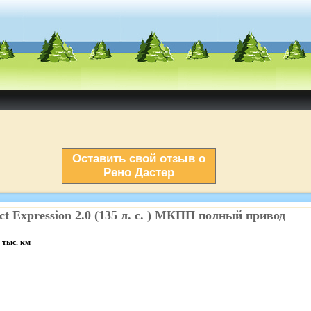
Оставить свой отзыв о
Рено Дастер
ct
Expression
2.0
(
135
л. с.
)
МКПП
полный
привод
тыс. км