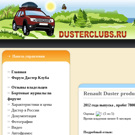
Панель управления
Главная
Форум Дастер Клуба
Отзывы владельцев
Renault
Duster
produ
Бортовые журналы на
форуме
Характеристики и цены
2012
года выпуска
, пробег
7800
Дастер в России
Оценка:
(5 из 5)
Документация
Время владения
менее 6 месяцев
Фотографии
Видео
Подробный отзыв:
Автофрамос