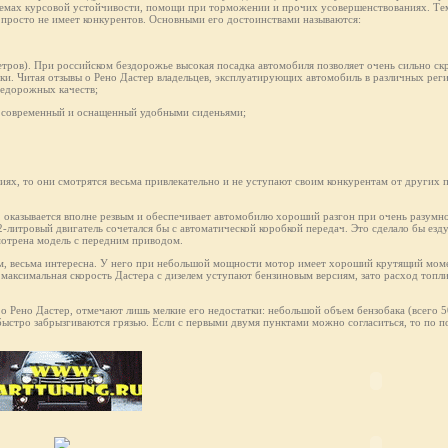
темах курсовой устойчивости, помощи при торможении и прочих усовершенствованиях. Тем
ак просто не имеет конкурентов. Основными его достоинствами называются:
етров). При российском бездорожье высокая посадка автомобиля позволяет очень сильно скр
ки. Читая отзывы о Рено Дастер владельцев, эксплуатирующих автомобиль в различных рег
недорожных качеств;
не современный и оснащенный удобными сиденьями;
ях, то они смотрятся весьма привлекательно и не уступают своим конкурентам от других 
, оказывается вполне резвым и обеспечивает автомобилю хороший разгон при очень разумн
2-литровый двигатель сочетался бы с автоматической коробкой передач. Это сделало бы езд
мотрена модель с передним приводом.
ам, весьма интересна. У него при небольшой мощности мотор имеет хороший крутящий моме
 максимальная скорость Дастерa с дизелем уступают бензиновым версиям, зато расход топли
 о Рено Дастер, отмечают лишь мелкие его недостатки: небольшой объем бензобака (всего 
 быстро забрызгиваются грязью. Если с первыми двумя пунктами можно согласиться, то по п