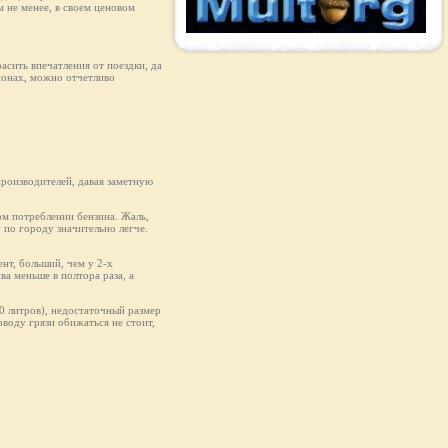
 не менее, в своем ценовом
асить впечатления от поездки, да
ионах, можно отчетливо
производителей, давая заметную
ом потреблении бензина. Жаль,
у по городу значительно легче.
нт, больший, чем у 2-х
ва меньше в полтора раза, а
50 литров), недостаточный размер
оводу грязи обижаться не стоит,