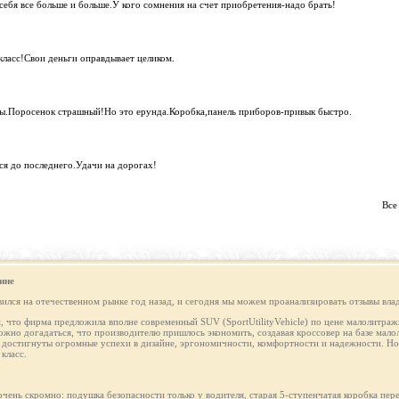
себя все больше и больше.У кого сомнения на счет приобретения-надо брать!
ласс!Свои деньги оправдывает целиком.
ы.Поросенок страшный!Но это ерунда.Коробка,панель приборов-привык быстро.
ся до последнего.Удачи на дорогах!
Все
ине
лся на отечественном рынке год назад, и сегодня мы можем проанализировать отзывы влад
м, что фирма предложила вполне современный SUV (SportUtilityVehicle) по цене малолитражн
ожно догадаться, что производителю пришлось экономить, создавая кроссовер на базе мал
остигнуты огромные успехи в дизайне, эргономичности, комфортности и надежности. Но 
класс.
чень скромно: подушка безопасности только у водителя, старая 5-ступенчатая коробка пер