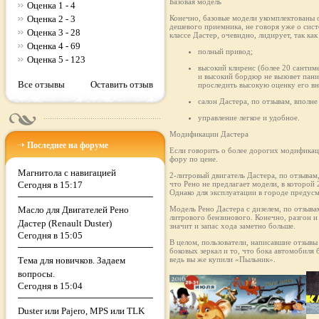
Базовая модель
Оценка 1 - 4
Оценка 2 - 3
Конечно, базовые модели укомплектованы о
дешевого приемника, не говоря уже о сис
Оценка 3 - 28
классе Дастер, очевидно, лидирует, так к
Оценка 4 - 69
полный привод;
Оценка 5 - 123
высокий клиренс (более 20 сантим
и высокий бордюр не вызовет пани
Все отзывы
Оставить отзыв
проследить высокую оценку его в
салон Дастера, по отзывам, впол
управление легкое и удобное.
Модификации Дастера
Последнее на форуме
Если говорить о более дорогих модификаци
фору по цене.
Магнитола с навигацией
2-литровый двигатель Дастера, по отзывам
Сегодня в 15:17
что Рено не предлагает модели, в которой 
Однако для эксплуатации в городе предус
Масло для Двигателей Рено
Модель Рено Дастера с дизелем, по отзыв
литрового бензинового. Конечно, разгон и
Дастер (Renault Duster)
значит и запас хода заметно больше.
Сегодня в 15:05
В целом, пользователи, написавшие отзывы
боковых зеркал и то, что бока автомобиля
Тема для новичков. Задаем
ведь вы же купили «Пыльник».
вопросы.
Сегодня в 15:04
Duster или Pajero, MPS или TLK