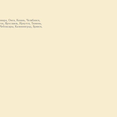
мара, Омск, Казань, Челябинск,
ок, Ярославль, Иркутск, Тюмень,
 Чебоксары, Калининград, Брянск,