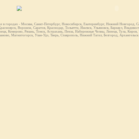
же в городах - Москва, Санкт-Петербург, Новосибирск, Екатеринбург, Нижний Новгород, Са
расноярск, Воронеж, Саратов, Краснодар, Тольятти, Ижевск, Ульяновск, Барнаул, Владивост
ецк, Кемерово, Рязань, Томск, Астрахань, Пенза, Набережные Челны, Липецк, Тула, Киров,
ваново, Магнитогорск, Улан-Удэ, Тверь, Ставрополь, Нижний Тагил, Белгород, Архангельск