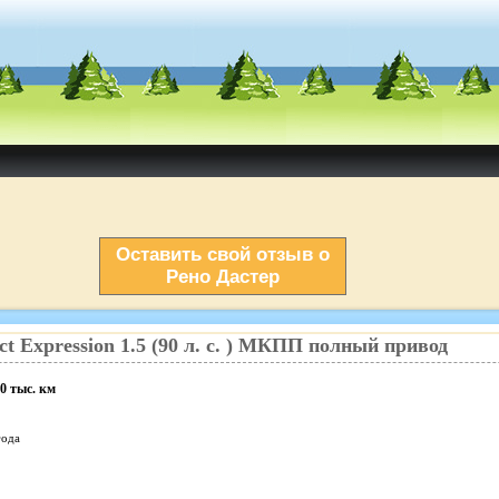
Оставить свой отзыв о
Рено Дастер
ct
Expression
1.5
(
90
л. с.
)
МКПП
полный
привод
0
тыс. км
года