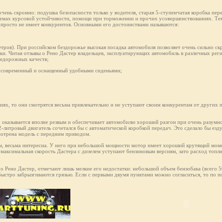
чень скромно: подушка безопасности только у водителя, старая 5-ступенчатая коробка пер
темах курсовой устойчивости, помощи при торможении и прочих усовершенствованиях. Тем
ак просто не имеет конкурентов. Основными его достоинствами называются:
етров). При российском бездорожье высокая посадка автомобиля позволяет очень сильно скр
ки. Читая отзывы о Рено Дастер владельцев, эксплуатирующих автомобиль в различных рег
недорожных качеств;
не современный и оснащенный удобными сиденьями;
ях, то они смотрятся весьма привлекательно и не уступают своим конкурентам от других 
, оказывается вполне резвым и обеспечивает автомобилю хороший разгон при очень разумн
2-литровый двигатель сочетался бы с автоматической коробкой передач. Это сделало бы езд
мотрена модель с передним приводом.
ам, весьма интересна. У него при небольшой мощности мотор имеет хороший крутящий моме
 максимальная скорость Дастерa с дизелем уступают бензиновым версиям, зато расход топли
 о Рено Дастер, отмечают лишь мелкие его недостатки: небольшой объем бензобака (всего 
 быстро забрызгиваются грязью. Если с первыми двумя пунктами можно согласиться, то по п