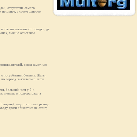
едач, отсутствие самого
 не менее, в своем ценовом
асить впечатления от поездки, да
ионах, можно отчетливо
производителей, давая заметную
ом потреблении бензина. Жаль,
у по городу значительно легче.
нт, больший, чем у 2-х
ва меньше в полтора раза, а
50 литров), недостаточный размер
оводу грязи обижаться не стоит,