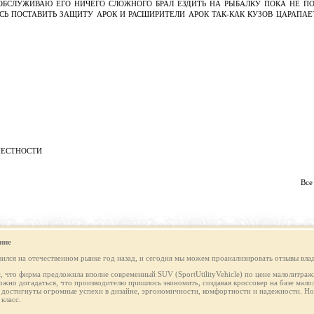
ОБСЛУЖИВАЮ ЕГО НИЧЕГО СЛОЖНОГО БРАЛ ЕЗДИТЬ НА РЫБАЛКУ ПОКА НЕ ПО
СЬ ПОСТАВИТЬ ЗАЩИТУ АРОК И РАСШИРИТЕЛИ АРОК ТАК-КАК КУЗОВ ЦАРАПАЕ
МЕСТНОСТИ
Все
ине
лся на отечественном рынке год назад, и сегодня мы можем проанализировать отзывы влад
м, что фирма предложила вполне современный SUV (SportUtilityVehicle) по цене малолитражн
ожно догадаться, что производителю пришлось экономить, создавая кроссовер на базе мал
остигнуты огромные успехи в дизайне, эргономичности, комфортности и надежности. Но 
класс.