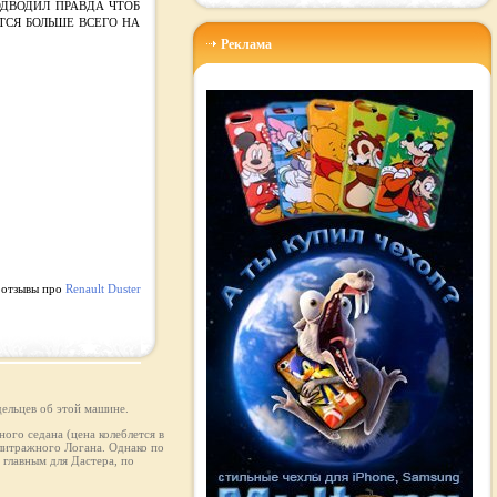
ДВОДИЛ ПРАВДА ЧТОБ
ТСЯ БОЛЬШЕ ВСЕГО НА
Реклама
 отзывы про
Renault Duster
ельцев об этой машине.
ого седана (цена колеблется в
олитражного Логана. Однако по
главным для Дастера, по