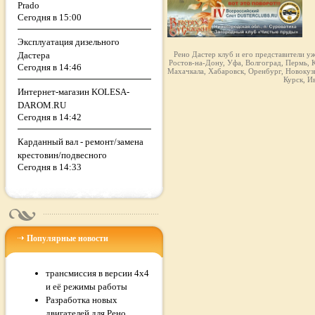
Prado
Сегодня в 15:00
Эксплуатация дизельного
Дастера
Рено Дастер клуб и его представители у
Ростов-на-Дону, Уфа, Волгоград, Пермь, К
Сегодня в 14:46
Махачкала, Хабаровск, Оренбург, Новокузн
Курск, И
Интернет-магазин KOLESA-
DAROM.RU
Сегодня в 14:42
Карданный вал - ремонт/замена
крестовин/подвесного
Сегодня в 14:33
Популярные новости
трансмиссия в версии 4x4
и её режимы работы
Разработка новых
двигателей для Рено