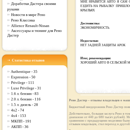
МНЕ НРАВИТСЯ АВТО Я САМ 
Доработки Дастера своими
ЕЗДИТЬ НА РЫБАЛКУ ПРИШЛО
руками
КРЫЛЬЯХ
Новости в мире Рено
Рено Классика
Достоинства:
Allience Renault-Nissan
ЭКОНОМИЧНОСТЬ.
Аксессуары и тюнинг для Рено
Дастер
Недостатки:
НЕТ ЗАДНЕЙ ЗАЩИТЫ АРОК
Итог, рекомендации:
Статистика отзывов
ХОРОШИЙ АВТО В СЕЛЬСКОЙ 
Authentique - 35
Expression - 50
Privilege - 111
Luxe Privilege - 31
1.6 л. бензин - 83
2.0 л. бензин - 116
Рено Дастер – отзывы владельцев о маш
1.5 л. дизель - 28
Бюджетный внедорожник Рено Дастер появи
4x2 - 74
Действительно, большая заслуга Рено в то
4x4 - 153
диапазоне от 440 до 680 тысяч рублей). М
сравнению с предыдущими моделями были д
МКПП - 191
отзывам владельцев, стал переход в другой 
АКПП - 36