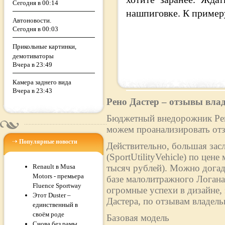
Сегодня в 00:14
нашпиговке. К примеру
Автоновости.
Сегодня в 00:03
Прикольные картинки,
демотиваторы
Вчера в 23:49
Камера заднего вида
Вчера в 23:43
Рено Дастер – отзывы вла
Бюджетный внедорожник Рено
можем проанализировать отз
Популярные новости
Действительно, большая зас
(SportUtilityVehicle) по цен
Renault в Musa
тысяч рублей). Можно догад
Motors - премьера
базе малолитражного Логан
Fluence Sportway
огромные успехи в дизайне,
Этот Duster –
Дастера, по отзывам владельц
единственный в
своём роде
Базовая модель
Снова без рамы.