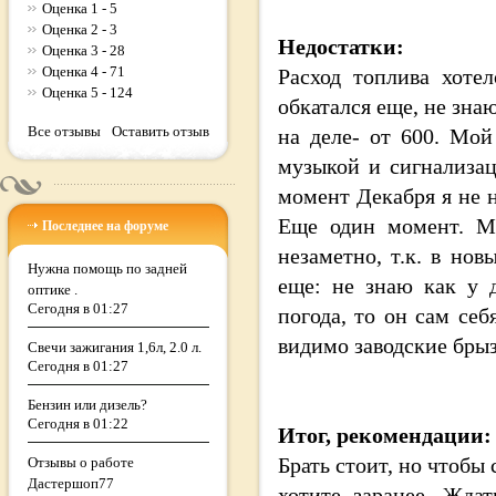
Оценка 1 - 5
Оценка 2 - 3
Недостатки:
Оценка 3 - 28
Оценка 4 - 71
Расход топлива хоте
Оценка 5 - 124
обкатался еще, не зна
Все отзывы
Оставить отзыв
на деле- от 600. Мой
музыкой и сигнализа
момент Декабря я не н
Еще один момент. Ме
Последнее на форуме
незаметно, т.к. в но
Нужна помощь по задней
еще: не знаю как у 
оптике .
Сегодня в 01:27
погода, то он сам себ
видимо заводские бры
Свечи зажигания 1,6л, 2.0 л.
Сегодня в 01:27
Бензин или дизель?
Сегодня в 01:22
Итог, рекомендации:
Брать стоит, но чтобы
Отзывы о работе
Дастершоп77
хотите заранее. Ждат