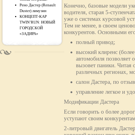
Конечно, базовые модели ук
Рено Дастер (Renault
Duster) лимузин
водителя, старая 5-ступенча
КОНЦЕПТ-КАР
уже о системах курсовой ус
TWIN’RUN: НОВЫЙ
Тем не менее, в своем ценово
ГОРОДСКОЙ
конкурентов. Основными его
«ЗАДИРА»
полный привод;
высокий клиренс (более
автомобиля позволяет о
вызовет паники. Читая 
различных регионах, м
салон Дастера, по отз
управление легкое и уд
Модификации Дастера
Если говорить о более дорог
уступают своим конкурентам
2-литровый двигатель Дасте
хороший разгон при очень р