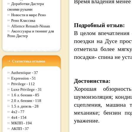
Время владения
менее
Доработки Дастера
своими руками
Новости в мире Рено
Рено Классика
Подробный отзыв:
Allience Renault-Nissan
Аксессуары и тюнинг для
В целом впечатления
Рено Дастер
поездки на Дусе прос
отметила более мягку
посадки- спина не уста
Статистика отзывов
Authentique - 37
Expression - 51
Достоинства:
Privilege - 112
Хорошая обзорност
Luxe Privilege - 31
1.6 л. бензин - 85
шумоизоляция; кондиц
2.0 л. бензин - 118
сцепления, машина т
1.5 л. дизель - 28
механике; бензин по
4x2 - 77
4x4 - 154
уважение.
МКПП - 194
АКПП - 37