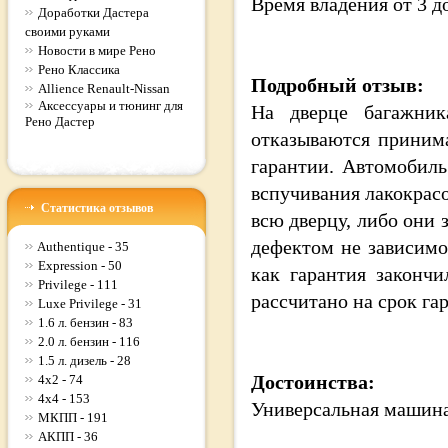
Время владения
от 3 д
Доработки Дастера
своими руками
Новости в мире Рено
Рено Классика
Подробный отзыв:
Allience Renault-Nissan
Аксессуары и тюнинг для
На дверце багажник
Рено Дастер
отказываются принима
гарантии. Автомобиль
вспучивания лакокрасо
Статистика отзывов
всю дверцу, либо они
дефектом не зависимо
Authentique - 35
Expression - 50
как гарантия законч
Privilege - 111
рассчитано на срок га
Luxe Privilege - 31
1.6 л. бензин - 83
2.0 л. бензин - 116
1.5 л. дизель - 28
Достоинства:
4x2 - 74
4x4 - 153
Универсальная машин
МКПП - 191
АКПП - 36