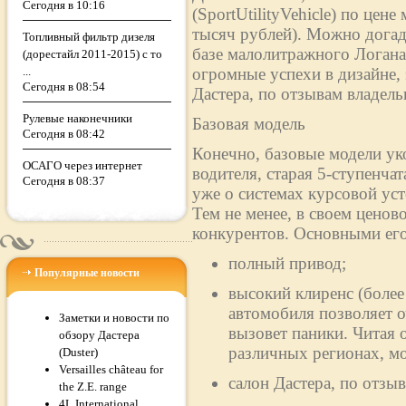
Сегодня в 10:16
(SportUtilityVehicle) по цен
тысяч рублей). Можно догад
Топливный фильтр дизеля
базе малолитражного Логан
(дорестайл 2011-2015) с то
...
огромные успехи в дизайне,
Сегодня в 08:54
Дастера, по отзывам владельц
Рулевые наконечники
Базовая модель
Сегодня в 08:42
Конечно, базовые модели ук
ОСАГО через интернет
водителя, старая 5-ступенча
Сегодня в 08:37
уже о системах курсовой ус
Тем не менее, в своем ценово
конкурентов. Основными его
полный привод;
Популярные новости
высокий клиренс (более
автомобиля позволяет о
Заметки и новости по
вызовет паники. Читая 
обзору Дастера
различных регионах, м
(Duster)
Versailles château for
салон Дастера, по отз
the Z.E. range
4L International