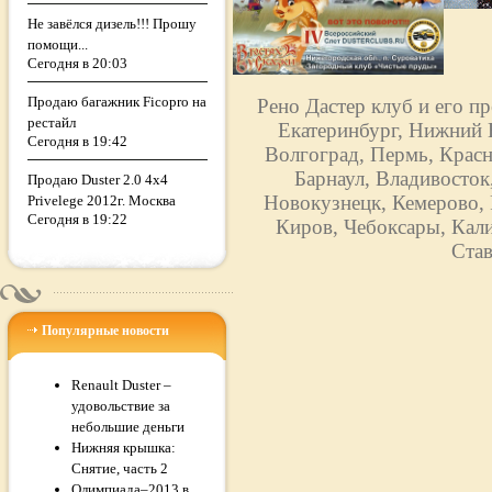
Не завёлся дизель!!! Прошу
помощи...
Сегодня в 20:03
Продаю багажник Ficopro на
Рено Дастер клуб и его п
рестайл
Екатеринбург, Нижний Н
Сегодня в 19:42
Волгоград, Пермь, Красн
Барнаул, Владивосток
Продаю Duster 2.0 4x4
Новокузнецк, Кемерово, 
Privelege 2012г. Москва
Сегодня в 19:22
Киров, Чебоксары, Кали
Став
Популярные новости
Renault Duster –
удовольствие за
небольшие деньги
Нижняя крышка:
Снятие, часть 2
Олимпиада–2013 в