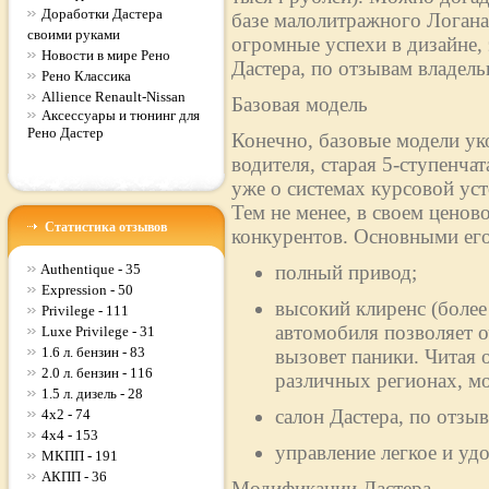
Доработки Дастера
базе малолитражного Логан
своими руками
огромные успехи в дизайне,
Новости в мире Рено
Дастера, по отзывам владельц
Рено Классика
Allience Renault-Nissan
Базовая модель
Аксессуары и тюнинг для
Рено Дастер
Конечно, базовые модели ук
водителя, старая 5-ступенча
уже о системах курсовой ус
Тем не менее, в своем ценово
Статистика отзывов
конкурентов. Основными его
Authentique - 35
полный привод;
Expression - 50
высокий клиренс (более
Privilege - 111
автомобиля позволяет о
Luxe Privilege - 31
1.6 л. бензин - 83
вызовет паники. Читая 
2.0 л. бензин - 116
различных регионах, м
1.5 л. дизель - 28
салон Дастера, по отз
4x2 - 74
4x4 - 153
управление легкое и уд
МКПП - 191
АКПП - 36
Модификации Дастера