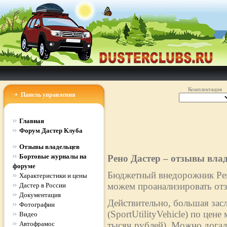
Комплектация
Панель управления
Главная
Форум Дастер Клуба
Отзывы владельцев
Бортовые журналы на
Рено Дастер – отзывы вла
форуме
Бюджетный внедорожник Рено
Характеристики и цены
можем проанализировать отз
Дастер в России
Документация
Действительно, большая зас
Фотографии
(SportUtilityVehicle) по цен
Видео
Автофрамос
тысяч рублей). Можно догад