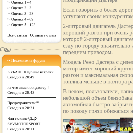
Оценка 1 - 4
Оценка 2 - 3
Если говорить о более дорог
Оценка 3 - 28
уступают своим конкурентам
Оценка 4 - 69
Оценка 5 - 123
2-литровый двигатель Дасте
хороший разгон при очень р
Все отзывы
Оставить отзыв
которой 2-литровый двигател
езду по городу значительно 
передним приводом.
Последнее на форуме
Модель Рено Дастера с дизе
мотор имеет хороший крутящ
КУБАНЬ. Клубные встречи.
разгон и максимальная скоро
Сегодня в 20:49
топлива меньше в полтора раз
на что заменили дастер !
В целом, пользователи, напи
Сегодня в 20:43
небольшой объем бензобака (
Предохранители!!!
автомобиля быстро забрызги
Сегодня в 20:21
по поводу грязи обижаться н
Чип тюнинг+ДДУ
SVVMOTORSPORT
Сегодня в 20:11