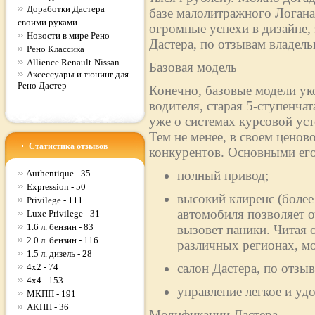
Доработки Дастера
базе малолитражного Логан
своими руками
огромные успехи в дизайне,
Новости в мире Рено
Дастера, по отзывам владельц
Рено Классика
Allience Renault-Nissan
Базовая модель
Аксессуары и тюнинг для
Рено Дастер
Конечно, базовые модели ук
водителя, старая 5-ступенча
уже о системах курсовой ус
Тем не менее, в своем ценово
Статистика отзывов
конкурентов. Основными его
Authentique - 35
полный привод;
Expression - 50
высокий клиренс (более
Privilege - 111
автомобиля позволяет о
Luxe Privilege - 31
1.6 л. бензин - 83
вызовет паники. Читая 
2.0 л. бензин - 116
различных регионах, м
1.5 л. дизель - 28
салон Дастера, по отз
4x2 - 74
4x4 - 153
управление легкое и уд
МКПП - 191
АКПП - 36
Модификации Дастера