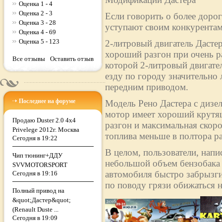
Оценка 1 - 4
Оценка 2 - 3
Если говорить о более дорог
Оценка 3 - 28
уступают своим конкурентам
Оценка 4 - 69
Оценка 5 - 123
2-литровый двигатель Дасте
хороший разгон при очень р
Все отзывы
Оставить отзыв
которой 2-литровый двигател
езду по городу значительно 
передним приводом.
Последнее на форуме
Модель Рено Дастера с дизе
мотор имеет хороший крутящ
Продаю Duster 2.0 4x4
разгон и максимальная скоро
Privelege 2012г. Москва
топлива меньше в полтора раз
Сегодня в 19:22
В целом, пользователи, напи
Чип тюнинг+ДДУ
небольшой объем бензобака (
SVVMOTORSPORT
автомобиля быстро забрызги
Сегодня в 19:16
по поводу грязи обижаться н
Полный привод на
&quot;Дастер&quot;
(Renault Duste ...
Сегодня в 19:09