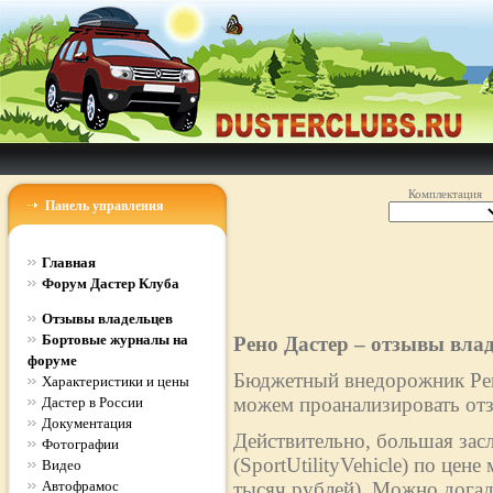
Комплектация
Панель управления
Главная
Форум Дастер Клуба
Отзывы владельцев
Бортовые журналы на
Рено Дастер – отзывы вла
форуме
Бюджетный внедорожник Рено
Характеристики и цены
можем проанализировать отз
Дастер в России
Документация
Действительно, большая зас
Фотографии
(SportUtilityVehicle) по цен
Видео
Автофрамос
тысяч рублей). Можно догад