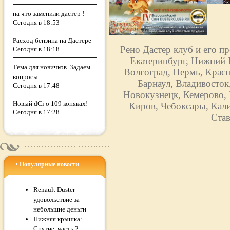
на что заменили дастер !
Сегодня в 18:53
Расход бензина на Дастере
Рено Дастер клуб и его п
Сегодня в 18:18
Екатеринбург, Нижний Н
Тема для новичков. Задаем
Волгоград, Пермь, Красн
вопросы.
Барнаул, Владивосток
Сегодня в 17:48
Новокузнецк, Кемерово, 
Новый dCi о 109 коняках!
Киров, Чебоксары, Кали
Сегодня в 17:28
Став
Популярные новости
Renault Duster –
удовольствие за
небольшие деньги
Нижняя крышка:
Снятие, часть 2