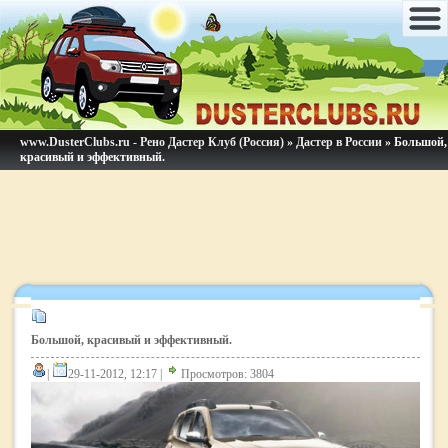
www.DusterClubs.ru - Рено Дастер Клуб (Россия)
»
Дастер в России
» Большой,
красивый и эффективный.
Большой, красивый и эффективный.
|
29-11-2012, 12:17 |
Просмотров: 3804