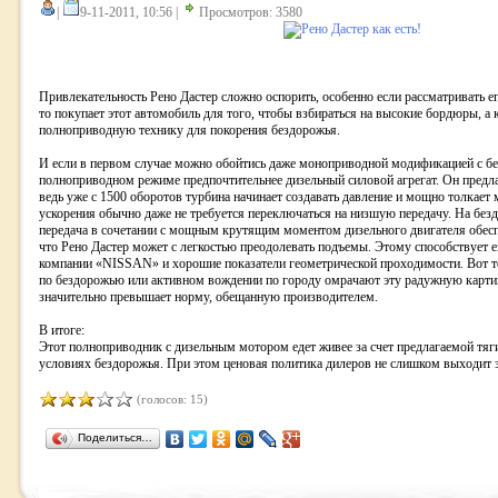
|
9-11-2011, 10:56 |
Просмотров: 3580
Привлекательность Рено Дастер сложно оспорить, особенно если рассматривать ег
то покупает этот автомобиль для того, чтобы взбираться на высокие бордюры, а к
полноприводную технику для покорения бездорожья.
И если в первом случае можно обойтись даже моноприводной модификацией с бе
полноприводном режиме предпочтительнее дизельный силовой агрегат. Он предла
ведь уже с 1500 оборотов турбина начинает создавать давление и мощно толкает
ускорения обычно даже не требуется переключаться на низшую передачу. На без
передача в сочетании с мощным крутящим моментом дизельного двигателя обесп
что Рено Дастер может с легкостью преодолевать подъемы. Этому способствует 
компании «NISSAN» и хорошие показатели геометрической проходимости. Вот т
по бездорожью или активном вождении по городу омрачают эту радужную картин
значительно превышает норму, обещанную производителем.
В итоге:
Этот полноприводник с дизельным мотором едет живее за счет предлагаемой тяги
условиях бездорожья. При этом ценовая политика дилеров не слишком выходит 
(голосов: 15)
Поделиться…