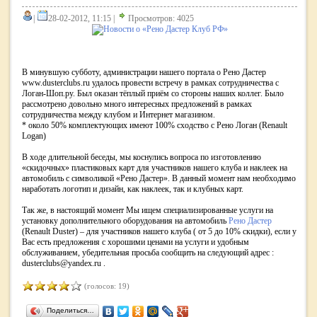
|
28-02-2012, 11:15 |
Просмотров: 4025
В минувшую субботу, администрации нашего портала о Рено Дастер
www.dusterclubs.ru удалось провести встречу в рамках сотрудничества с
Логан-Шоп.ру. Был оказан тёплый приём со стороны наших коллег. Было
рассмотрено довольно много интересных предложений в рамках
сотрудничества между клубом и Интернет магазином.
* около 50% комплектующих имеют 100% сходство с Рено Логан (Renault
Logan)
В ходе длительной беседы, мы коснулись вопроса по изготовлению
«скидочных» пластиковых карт для участников нашего клуба и наклеек на
автомобиль с символикой «Рено Дастер». В данный момент нам необходимо
наработать логотип и дизайн, как наклеек, так и клубных карт.
Так же, в настоящий момент Мы ищем специализированные услуги на
установку дополнительного оборудования на автомобиль
Рено Дастер
(Renault Duster) – для участников нашего клуба ( от 5 до 10% скидки), если у
Вас есть предложения с хорошими ценами на услуги и удобным
обслуживанием, убедительная просьба сообщить на следующий адрес :
dusterclubs@yandex.ru .
(голосов: 19)
Поделиться…