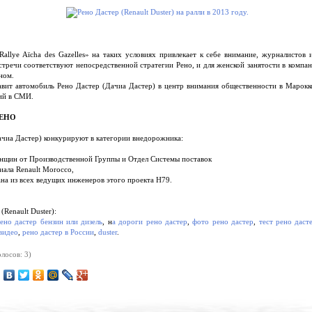
allye Aïcha des Gazelles» на таких условиях привлекает к себе внимание, журналистов и
стречи соответствуют непосредственной стратегии Рено, и для женской занятости в компан
ном.
тавит автомобиль Рено Дастер (Дачиа Дастер) в центр внимания общественности в Марокк
ий в СМИ.
ЕНО
ачиа Дастер) конкурируют в категории внедорожника:
енщин от Производственной Группы и Отдел Системы поставок
иала Renault Morocco,
на из всех ведущих инженеров этого проекта Н79.
Renault Duster):
ено дастер бензин или дизель
, н
а дороги рено дастер
,
фото рено дастер
,
тест рено даст
видео
,
рено дастер в России
,
duster
.
лосов: 3)