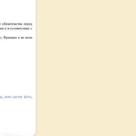
 обязательства перед
ии и в соответствии с
о, Франции и во всем
ер
,
рено дастер фото
,