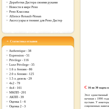
Доработки Дастера своими руками
Новости в мире Рено
Рено Классика
Allience Renault-Nissan
Аксессуары и тюнинг для Рено Дастер
Статистика отзывов
Authentique - 38
Expression - 51
Privilege - 116
Luxe Privilege - 35
1.6 л. бензин - 86
2.0 л. бензин - 125
1.5 л. дизель - 29
4x2 - 79
С
4x4 - 161
16 по 30 марта в 
МКПП - 201
Этот единственный 
АКПП - 39
начиная с 1990 года
Оценка 1 - 6
пустыне. У некотор
Оценка 2 - 3
современных навигац