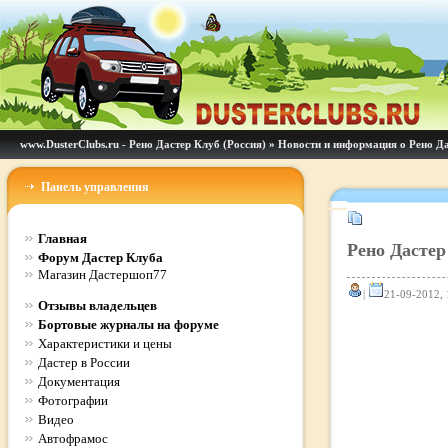
www.DusterClubs.ru - Рено Дастер Клуб (Россия)
»
Новости и информация о Рено Д
Панель управления
Главная
Рено Дастер 
Форум Дастер Клуба
Магазин Дастершоп77
|
21-09-2012, 
Отзывы владельцев
Бортовые журналы на форуме
Характеристики и цены
Дастер в России
Документация
Фотографии
Видео
Автофрамос