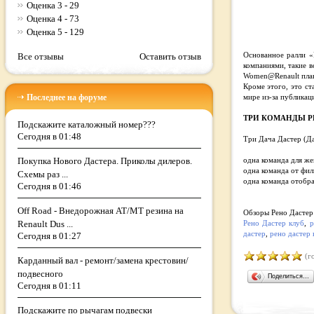
Оценка 3 - 29
Оценка 4 - 73
Оценка 5 - 129
Все отзывы
Оставить отзыв
Основанное ралли «R
компаниями, такие в
Women@Renault пла
Кроме этого, это с
Последнее на форуме
мире из-за публикац
ТРИ КОМАНДЫ Р
Подскажите каталожный номер???
Сегодня в 01:48
Три Дача Дастер (Д
Покупка Нового Дастера. Приколы дилеров.
одна команда для ж
одна команда от фил
Схемы раз ...
одна команда отобра
Сегодня в 01:46
Off Road - Внедорожная AT/MT резина на
Обзоры Рено Дастер (
Renault Dus ...
Рено Дастер клуб
,
р
дастер
,
рено дастер 
Сегодня в 01:27
(го
Карданный вал - ремонт/замена крестовин/
подвесного
Поделиться…
Сегодня в 01:11
Подскажите по рычагам подвески