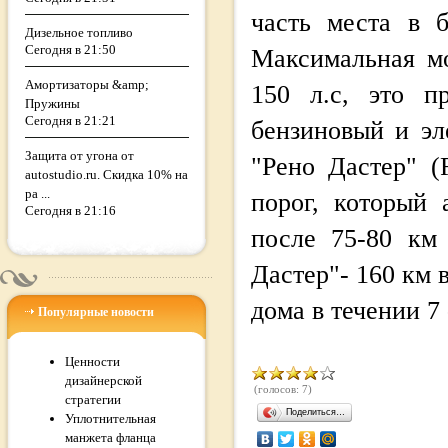
часть места в б
Дизельное топливо
Сегодня в 21:50
Максимальная мо
Амортизаторы &amp;
150 л.с, это п
Пружины
Сегодня в 21:21
бензиновый и эл
Защита от угона от
"Рено Дастер" (
autostudio.ru. Скидка 10% на
ра ...
порог, который 
Сегодня в 21:16
после 75-80 км 
Дастер"- 160 км 
дома в течении 7 
Популярные новости
Ценности
дизайнерской
(голосов: 7)
стратегии
Поделиться…
Уплотнительная
манжета фланца