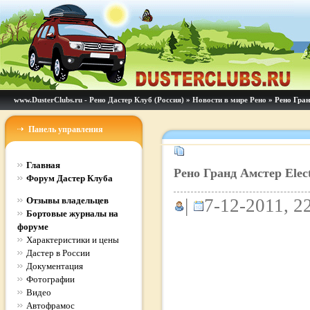
www.DusterClubs.ru - Рено Дастер Клуб (Россия)
»
Новости в мире Рено
» Рено Гран
Панель управления
Главная
Рено Гранд Амстер Elec
Форум Дастер Клуба
Отзывы владельцев
|
7-12-2011, 22
Бортовые журналы на
форуме
Характеристики и цены
Дастер в России
Документация
Фотографии
Видео
Автофрамос