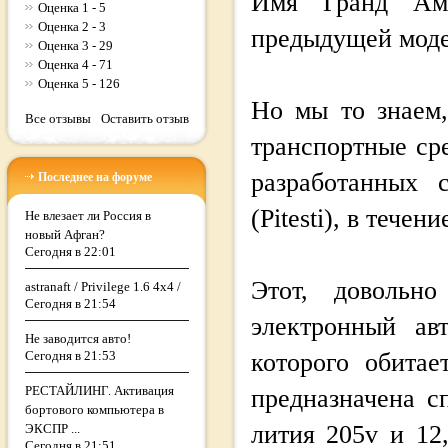
Имя Гранд Ам
Оценка 1 - 5
Оценка 2 - 3
предыдущей моде
Оценка 3 - 29
Оценка 4 - 71
Оценка 5 - 126
Но мы то знаем,
Все отзывы
Оставить отзыв
транспортные сре
разработанных 
Последнее на форуме
(Pitesti), в течен
Не влезает ли Россия в
новый Афган?
Сегодня в 22:01
Этот, довольно
astranaft / Privilege 1.6 4x4 /
Сегодня в 21:54
электронный ав
Не заводится авто!
Сегодня в 21:53
которого обитае
РЕСТАЙЛИНГ. Активация
предназначена с
бортового компьютера в
лития 205v и 12
ЭКСПР ...
Сегодня в 21:51