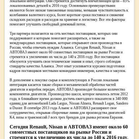
локальной интеграции. Они стремятся достигнуть впечатляющей цели – 85%
локализованных деталей к 2016 году. Основными преимуществами
являются более низкие таможенные пошлины, меньшая чувствительность к
колебаниям валютного курса, более короткие сроки поставки и снижение
складских расходов и расходов на хранение и логистику. Все эти факторы
помогают улучшить свободный денежный поток.
Три партнера полагаются на сеть местных поставщиков, которых они
поддерживают и которым помогают расшириться, а также на
международных поставщиков, которые открывают свои производства в
России, чтобы отвечать нуждам Альянса. Сегодня Renault, Nissan и
АВТОВАЗ имеют около 60 совместных поставщиков на рынке России и
стремятся к увеличению их числа до 140 к 2016 году. Все поставщики
обязуются улучшить свои технические знания и опыт, строго соблюдая
стандарты качества Альянса. Этот опыт усиливается курсами подготовки
кадров поставщиков местными командами инженерии, качества и закупок.
В дополнение к покупке сырья и комплектующих в России локальная
интеграция касается также сборки и механической обработки частей
двигателя и коробок передач. АВТОВАЗ производит большое количество
компонентов двигателя. Производство шасси, которое началось летом 2012
года, в ближайшее время должно достичь ежегодного показателя в 340 000
единиц для автомобилей Lada Largus, Nissan Almera, Renault Logan, Sandero
и Duster. В сентябре 2013 года Альянс и АВТОВАЗ расширяют свое
сотрудничество, открывая сборочные линии для производства двигателей
K4, визы и трансмиссий J всех трех брендов для рынка региона Евразия.
Сегодня Renault, Nissan и АВТОВАЗ имеют около 60
совместных поставщиков на рынке России и
стремятся к увеличению их числа до 140 к 2016 году
.