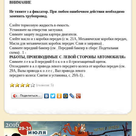
ВНИМАНИЕ
Не тяните з а фиксатор. При любом ошибочном действии необходимо
заменить трубопровод.
Слейте тормозную жидкость в емкость.
Установите на отверстия заглушки.
Снимите защиту поддона картера двигателя.
Слейте масло и з коробки передач (с м. 21A, Механические коробки передач,
Масла для механических коробок передач: Слив и заправка) .
Снимите передний бампер (см . Передний бампер в сборе: Подетальная
схема) . 1 -
РАБОТЫ, ПРОИЗВОДИМЫЕ С ЛЕВОЙ СТОРОНЫ АВТОМОБИЛЯ
a
Снимите л е в ы й передний б о к о в о й грязезащитный щиток.
Отсоедините в а л привода левого переднего колеса от коробки передач (см.
29A, Валы привода к о л е с , Вал привода левого
переднего колеса: Снятие и установка, с. 29A-1) .
(голосов: 5)
Поделиться…