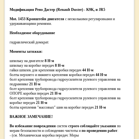
Модификация Рено Дастер (Renault Duster) - K9K, и JR5
Mot. 1453
Кронштейн двигателя
с несколькими регулировками и
удерживающими ремнями.
Необходимое оборудование
гидравлический домкрат.
Моменты затяжки:
шпильку на двигателе
8 Н·м
шпильку на коробке передач
8 Н·м
гайки шпилек для крепления коробки передач
44 Н·м
болты верхнего и нижнего крепления коробки передач
44 Н·м
болт крепления трубопровода гидроусилителя рулевого управления на
подрамнике
21 Н·м
болт крепления трубопровода гидроусилителя рулевого управления на
ОПОРЕ коробки передач
21 Н·м
болт крепления трубопровода гидроусилителя рулевого управления на
коробке передач
21 Н·м
болты крепления "массовых" шин на коробке передач
21 Н·м
ВАЖНОЕ ЗАМЕЧАНИЕ!
Во избежание повреждения
систем
строго соблюдайте указания
по
мерам безопасности и соблюдению чистоты и
по проведению работ
:
- (см. Механическая коробка передач: Меры