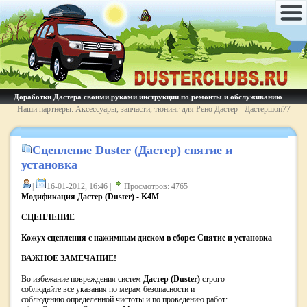
Доработки Дастера своими руками инструкции по ремонты и обслуживанию
Наши партнеры: Аксессуары, запчасти, тюнинг для Рено Дастер - Дастершоп77
Сцепление Duster (Дастер) cнятие и
установка
|
16-01-2012, 16:46 |
Просмотров: 4765
Модификация Дастер (Duster) - K4M
CЦЕПЛЕНИЕ
Кожух сцепления с нажимным диском в сборе: Снятие и установка
ВАЖНОЕ ЗАМЕЧАНИЕ!
Во избежание повреждения систем
Дастер (Duster)
строго
соблюдайте все указания по мерам безопасности и
соблюдению определённой чистоты и по проведению работ: