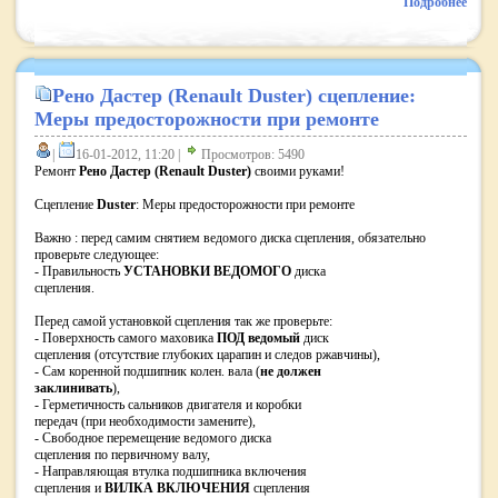
Подробнее
Рено Дастер (Renault Duster) cцепление:
Меры предосторожности при ремонте
|
16-01-2012, 11:20 |
Просмотров: 5490
Ремонт
Рено Дастер (Renault Duster)
своими руками!
Сцепление
Duster
: Меры предосторожности при ремонте
Важно : перед самим снятием ведомого диска сцепления, обязательно
проверьте следующее:
- Правильность
УСТАНОВКИ ВЕДОМОГО
диска
сцепления.
Перед самой установкой сцепления так же проверьте:
- Поверхность самого маховика
ПОД ведомый
диск
сцепления (отсутствие глубоких царапин и следов ржавчины),
- Сам коренной подшипник колен. вала (
не должен
заклинивать
),
- Герметичность сальников двигателя и коробки
передач (при необходимости замените),
- Свободное перемещение ведомого диска
сцепления по первичному валу,
- Направляющая втулка подшипника включения
сцепления и
ВИЛКА ВКЛЮЧЕНИЯ
сцепления