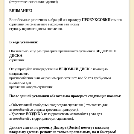
(отсутствие износа или царапин).
ВНИМАНИЕ!
Во избежание различных вибраций и к примеру
ПРОБУКСОВКИ
самого
сцепления не смазывайте выходной вал и саму
ступицу ведомого диска сцепления.
В ходе установки:
Обязательно, ещё раз проверьте правильность установки
ВЕДОМОГО
ДИСКА
сцепления.
Отцентрируйте непосредственно
ВЕДОМЫЙ ДИСК
с помощью
специального
приспособления или же равномерно затяните все болты требуемым
моментом для
крепления кожуха сцепления.
После данной установки обязательно проверьте следующие нюансы:
- Объективный свободный ход педали сцепления ( это только для
автомобилей со старым тросовым приводом),
- Удаление
ВОЗДУХА
из гидросистемы автомобиля ( это для
автомобилей с гидроприводом сцепления).
Данные статьи по ремонту Дастера (Duster) помогут каждому
владельцу сделать ремонт не только правильным, но и быстрым!