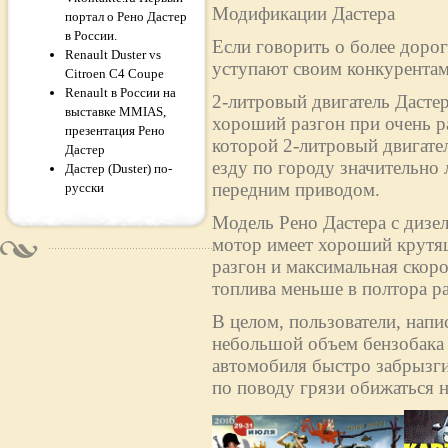
Модификации Дастера
портал о Рено Дастер
в России.
Если говорить о более дорог
Renault Duster vs
уступают своим конкурентам
Citroen C4 Coupe
Renault в России на
2-литровый двигатель Дасте
выставке MMIAS,
хороший разгон при очень р
презентация Рено
которой 2-литровый двигател
Дастер
езду по городу значительно 
Дастер (Duster) по-
передним приводом.
русски
Модель Рено Дастера с дизе
мотор имеет хороший крутящ
разгон и максимальная скоро
топлива меньше в полтора раз
В целом, пользователи, напи
небольшой объем бензобака (
автомобиля быстро забрызги
по поводу грязи обижаться н