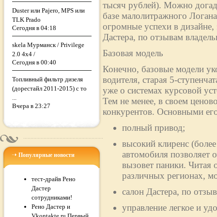
тысяч рублей). Можно догад
Duster или Pajero, MPS или
базе малолитражного Логан
TLK Prado
огромные успехи в дизайне,
Сегодня в 04:18
Дастера, по отзывам владельц
skela Мурманск / Privilege
Базовая модель
2.0 4x4 /
Сегодня в 00:40
Конечно, базовые модели ук
водителя, старая 5-ступенча
Топливный фильтр дизеля
(дорестайл 2011-2015) с то
уже о системах курсовой ус
...
Тем не менее, в своем ценово
Вчера в 23:27
конкурентов. Основными его
полный привод;
высокий клиренс (более
автомобиля позволяет о
Популярные новости
вызовет паники. Читая 
различных регионах, м
тест-драйв Рено
Дастер
салон Дастера, по отз
сотрудниками!
управление легкое и уд
Рено Дастер и
Vkontakte.ru Первый