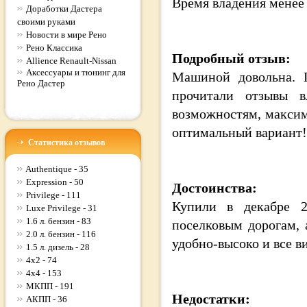
Время владения
менее
Доработки Дастера
своими руками
Новости в мире Рено
Рено Классика
Подробный отзыв:
Allience Renault-Nissan
Аксессуары и тюнинг для
Машиной довольна. П
Рено Дастер
прочитали отзывы в
возможностям, максим
оптимальный вариант!
Статистика отзывов
Authentique - 35
Expression - 50
Достоинства:
Privilege - 111
Купили в декабре 2
Luxe Privilege - 31
1.6 л. бензин - 83
поселковым дорогам, 
2.0 л. бензин - 116
удобно-высоко и все ви
1.5 л. дизель - 28
4x2 - 74
4x4 - 153
МКПП - 191
Недостатки:
АКПП - 36