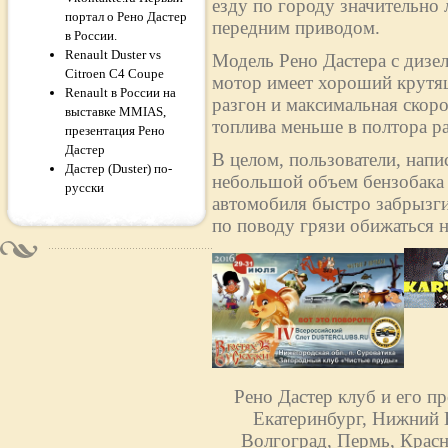
езду по городу значительно 
портал о Рено Дастер
передним приводом.
в России.
Renault Duster vs
Модель Рено Дастера с дизе
Citroen C4 Coupe
мотор имеет хороший крутящ
Renault в России на
разгон и максимальная скоро
выставке MMIAS,
топлива меньше в полтора раз
презентация Рено
Дастер
В целом, пользователи, напи
Дастер (Duster) по-
небольшой объем бензобака (
русски
автомобиля быстро забрызги
по поводу грязи обижаться н
Рено Дастер клуб и его п
Екатеринбург, Нижний Н
Волгоград, Пермь, Красн