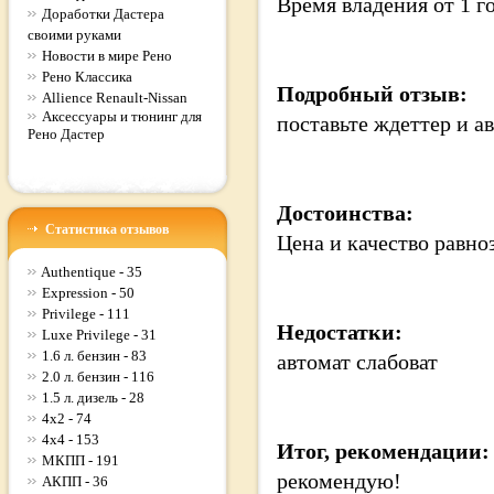
Время владения
от 1 г
Доработки Дастера
своими руками
Новости в мире Рено
Рено Классика
Подробный отзыв:
Allience Renault-Nissan
Аксессуары и тюнинг для
поставьте ждеттер и ав
Рено Дастер
Достоинства:
Статистика отзывов
Цена и качество равно
Authentique - 35
Expression - 50
Privilege - 111
Недостатки:
Luxe Privilege - 31
1.6 л. бензин - 83
автомат слабоват
2.0 л. бензин - 116
1.5 л. дизель - 28
4x2 - 74
4x4 - 153
Итог, рекомендации:
МКПП - 191
рекомендую!
АКПП - 36