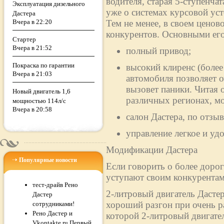
водителя, старая 5-ступенча
Эксплуатация дизельного
уже о системах курсовой ус
Дастера
Вчера в 22:20
Тем не менее, в своем ценово
конкурентов. Основными его
Стартер
Вчера в 21:52
полный привод;
Покраска по гарантии
высокий клиренс (более
Вчера в 21:03
автомобиля позволяет о
вызовет паники. Читая 
Новый двигатель 1,6
различных регионах, м
мощностью 114л/с
Вчера в 20:58
салон Дастера, по отз
управление легкое и уд
Модификации Дастера
Популярные новости
Если говорить о более дорог
уступают своим конкурентам
тест-драйв Рено
2-литровый двигатель Дасте
Дастер
хороший разгон при очень р
сотрудниками!
Рено Дастер и
которой 2-литровый двигател
Vkontakte.ru Первый