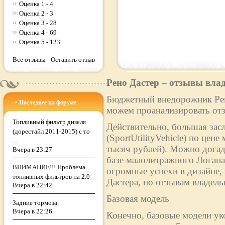
Оценка 1 - 4
Оценка 2 - 3
Оценка 3 - 28
Оценка 4 - 69
Оценка 5 - 123
Все отзывы
Оставить отзыв
Рено Дастер – отзывы вла
Бюджетный внедорожник Рено
Последнее на форуме
можем проанализировать отз
Топливный фильтр дизеля
Действительно, большая зас
(дорестайл 2011-2015) с то
(SportUtilityVehicle) по цен
...
тысяч рублей). Можно догад
Вчера в 23:27
базе малолитражного Логан
ВНИМАНИЕ!!! Проблема
огромные успехи в дизайне,
топливных фильтров на 2.0
Дастера, по отзывам владельц
Вчера в 22:42
Базовая модель
Задние тормоза.
Вчера в 22:26
Конечно, базовые модели ук