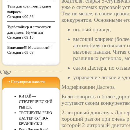
водителя, старая 5-ступенча
Тема для новичков. Задаем
уже о системах курсовой ус
вопросы.
Тем не менее, в своем ценово
Сегодня в 09:36
конкурентов. Основными его
Турботаймер и автозапуск
полный привод;
для дизеля. Нужен ли?
Сегодня в 09:10
высокий клиренс (более
автомобиля позволяет о
Внимание!!! Мошенники!!!
вызовет паники. Читая 
Сегодня в 09:08
различных регионах, м
салон Дастера, по отз
управление легкое и уд
Популярные новости
Модификации Дастера
Если говорить о более дорог
КИТАЙ —
СТРАТЕГИЧЕСКИЙ
уступают своим конкурентам
РЫНОК
2-литровый двигатель Дасте
ТЕСТИРУЕМ РЕНО
хороший разгон при очень р
ДАСТЕР 4Х4 ПО-
БРАЗИЛЬСКИ.
которой 2-литровый двигател
Рено Дастер Клуб