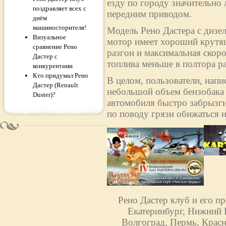
езду по городу значительно 
поздравляет всех с
передним приводом.
днём
машиносторителя!
Модель Рено Дастера с дизе
Визуальное
мотор имеет хороший крутящ
сравнение Рено
разгон и максимальная скоро
Дастер с
топлива меньше в полтора раз
конкурентами
Кто придумал Рено
В целом, пользователи, напи
Дастер (Renault
небольшой объем бензобака (
Duster)?
автомобиля быстро забрызги
по поводу грязи обижаться н
Рено Дастер клуб и его п
Екатеринбург, Нижний Н
Волгоград, Пермь, Красн