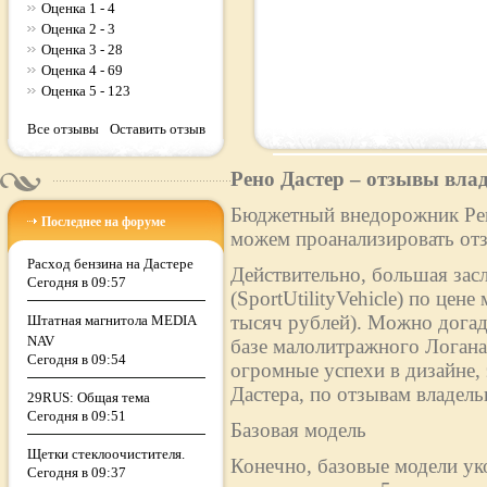
Оценка 1 - 4
Оценка 2 - 3
Оценка 3 - 28
Оценка 4 - 69
Оценка 5 - 123
Все отзывы
Оставить отзыв
Рено Дастер – отзывы вла
Бюджетный внедорожник Рено
Последнее на форуме
можем проанализировать отз
Расход бензина на Дастере
Действительно, большая зас
Сегодня в 09:57
(SportUtilityVehicle) по цен
тысяч рублей). Можно догад
Штатная магнитола MEDIA
NAV
базе малолитражного Логан
Сегодня в 09:54
огромные успехи в дизайне,
Дастера, по отзывам владельц
29RUS: Общая тема
Сегодня в 09:51
Базовая модель
Щетки стеклоочистителя.
Конечно, базовые модели ук
Сегодня в 09:37