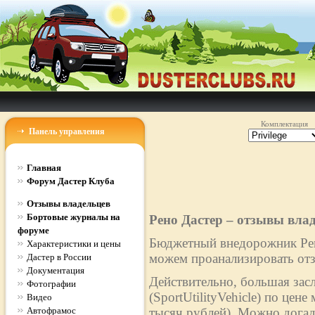
Комплектация
Панель управления
Главная
Форум Дастер Клуба
Отзывы владельцев
Бортовые журналы на
Рено Дастер – отзывы вла
форуме
Бюджетный внедорожник Рено
Характеристики и цены
можем проанализировать отз
Дастер в России
Документация
Действительно, большая зас
Фотографии
(SportUtilityVehicle) по цен
Видео
Автофрамос
тысяч рублей). Можно догад