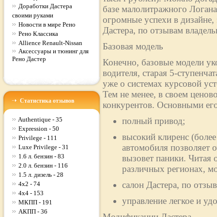
Доработки Дастера
базе малолитражного Логан
своими руками
огромные успехи в дизайне,
Новости в мире Рено
Дастера, по отзывам владельц
Рено Классика
Allience Renault-Nissan
Базовая модель
Аксессуары и тюнинг для
Рено Дастер
Конечно, базовые модели ук
водителя, старая 5-ступенча
уже о системах курсовой ус
Тем не менее, в своем ценово
Статистика отзывов
конкурентов. Основными его
Authentique - 35
полный привод;
Expression - 50
высокий клиренс (более
Privilege - 111
автомобиля позволяет о
Luxe Privilege - 31
1.6 л. бензин - 83
вызовет паники. Читая 
2.0 л. бензин - 116
различных регионах, м
1.5 л. дизель - 28
салон Дастера, по отз
4x2 - 74
4x4 - 153
управление легкое и уд
МКПП - 191
АКПП - 36
Модификации Дастера