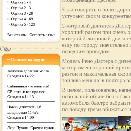
Оценка 1 - 4
Оценка 2 - 3
Если говорить о более дорог
Оценка 3 - 28
уступают своим конкурентам
Оценка 4 - 69
Оценка 5 - 123
2-литровый двигатель Дасте
хороший разгон при очень р
Все отзывы
Оставить отзыв
которой 2-литровый двигател
езду по городу значительно 
передним приводом.
Последнее на форуме
Модель Рено Дастера с дизе
мотор имеет хороший крутящ
лампочка давления масла
разгон и максимальная скоро
Сегодня в 14:22
топлива меньше в полтора раз
CиБишники - отзовитесь!
В целом, пользователи, напи
СB-связь и все про нее
небольшой объем бензобака (
Сегодня в 14:13
автомобиля быстро забрызги
Новый двигатель 1,6
по поводу грязи обижаться н
мощностью 114л/с
Сегодня в 14:00
Лера Пухова. Срочно нужна