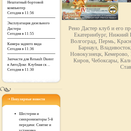
Нештатный бортовой
компьютер
Сегодня в 11:56
Эксплуатация дизельного
Рено Дастер клуб и его п
Дастера
Сегодня в 11:55
Екатеринбург, Нижний Н
Волгоград, Пермь, Красн
Камера заднего вида
Барнаул, Владивосток
Сегодня в 11:36
Новокузнецк, Кемерово, 
Запчасти для Renault Duster
Киров, Чебоксары, Кали
в АвтоДоке. Клубная ск ...
Став
Сегодня в 11:30
Популярные новости
Шестерни и
синхронизаторы 5-й
передачи: Снятие и
установка