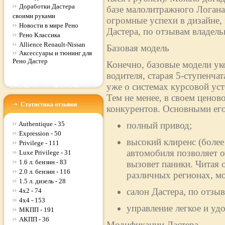
Доработки Дастера
базе малолитражного Логан
своими руками
огромные успехи в дизайне,
Новости в мире Рено
Дастера, по отзывам владельц
Рено Классика
Allience Renault-Nissan
Базовая модель
Аксессуары и тюнинг для
Рено Дастер
Конечно, базовые модели ук
водителя, старая 5-ступенча
уже о системах курсовой ус
Тем не менее, в своем ценово
Статистика отзывов
конкурентов. Основными его
Authentique - 35
полный привод;
Expression - 50
высокий клиренс (более
Privilege - 111
автомобиля позволяет о
Luxe Privilege - 31
1.6 л. бензин - 83
вызовет паники. Читая 
2.0 л. бензин - 116
различных регионах, м
1.5 л. дизель - 28
салон Дастера, по отз
4x2 - 74
4x4 - 153
управление легкое и уд
МКПП - 191
АКПП - 36
Модификации Дастера