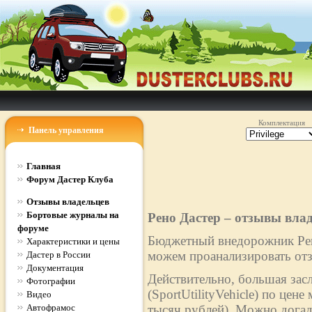
Комплектация
Панель управления
Главная
Форум Дастер Клуба
Отзывы владельцев
Бортовые журналы на
Рено Дастер – отзывы вла
форуме
Бюджетный внедорожник Рено
Характеристики и цены
можем проанализировать отз
Дастер в России
Документация
Действительно, большая зас
Фотографии
(SportUtilityVehicle) по цен
Видео
Автофрамос
тысяч рублей). Можно догад