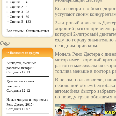
Оценка 1 - 4
Оценка 2 - 3
Если говорить о более дорог
Оценка 3 - 28
уступают своим конкурентам
Оценка 4 - 69
Оценка 5 - 123
2-литровый двигатель Дасте
хороший разгон при очень р
Все отзывы
Оставить отзыв
которой 2-литровый двигател
езду по городу значительно 
передним приводом.
Последнее на форуме
Модель Рено Дастера с дизе
мотор имеет хороший крутящ
Анекдоты, смешные
разгон и максимальная скоро
рассказы, истории.
топлива меньше в полтора раз
Сегодня в 12:13
В целом, пользователи, напи
Удлинитель синала
небольшой объем бензобака (
поворота.
автомобиля быстро забрызги
Сегодня в 12:12
по поводу грязи обижаться н
Новые минусы и недочеты в
Рено Дастер 2015-
Сегодня в 12:07