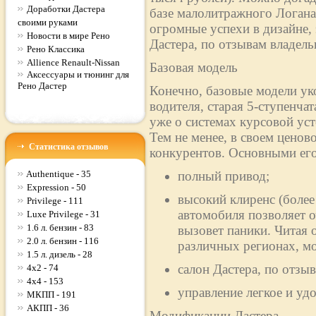
Доработки Дастера
базе малолитражного Логан
своими руками
огромные успехи в дизайне,
Новости в мире Рено
Дастера, по отзывам владельц
Рено Классика
Allience Renault-Nissan
Базовая модель
Аксессуары и тюнинг для
Рено Дастер
Конечно, базовые модели ук
водителя, старая 5-ступенча
уже о системах курсовой ус
Тем не менее, в своем ценово
Статистика отзывов
конкурентов. Основными его
Authentique - 35
полный привод;
Expression - 50
высокий клиренс (более
Privilege - 111
автомобиля позволяет о
Luxe Privilege - 31
1.6 л. бензин - 83
вызовет паники. Читая 
2.0 л. бензин - 116
различных регионах, м
1.5 л. дизель - 28
салон Дастера, по отз
4x2 - 74
4x4 - 153
управление легкое и уд
МКПП - 191
АКПП - 36
Модификации Дастера