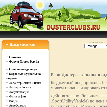
Комплектация
Панель управления
Главная
Форум Дастер Клуба
Отзывы владельцев
Бортовые журналы на
Рено Дастер – отзывы вла
форуме
Бюджетный внедорожник Рено
Характеристики и цены
можем проанализировать отз
Дастер в России
Документация
Действительно, большая зас
Фотографии
(SportUtilityVehicle) по цен
Видео
Автофрамос
тысяч рублей). Можно догад