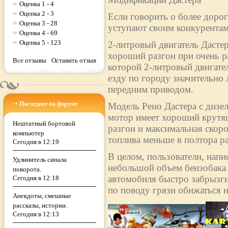
Оценка 1 - 4
Оценка 2 - 3
Если говорить о более дорог
Оценка 3 - 28
уступают своим конкурентам
Оценка 4 - 69
Оценка 5 - 123
2-литровый двигатель Дасте
хороший разгон при очень р
Все отзывы
Оставить отзыв
которой 2-литровый двигател
езду по городу значительно 
передним приводом.
Последнее на форуме
Модель Рено Дастера с дизе
мотор имеет хороший крутящ
Нештатный бортовой
разгон и максимальная скоро
компьютер
топлива меньше в полтора раз
Сегодня в 12:19
В целом, пользователи, напи
Удлинитель синала
небольшой объем бензобака (
поворота.
автомобиля быстро забрызги
Сегодня в 12:18
по поводу грязи обижаться н
Анекдоты, смешные
рассказы, истории.
Сегодня в 12:13