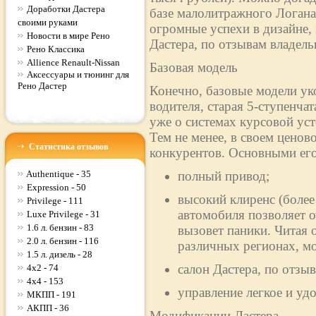
Доработки Дастера
базе малолитражного Логан
своими руками
огромные успехи в дизайне,
Новости в мире Рено
Дастера, по отзывам владельц
Рено Классика
Allience Renault-Nissan
Базовая модель
Аксессуары и тюнинг для
Рено Дастер
Конечно, базовые модели ук
водителя, старая 5-ступенча
уже о системах курсовой ус
Тем не менее, в своем ценово
Статистика отзывов
конкурентов. Основными его
Authentique - 35
полный привод;
Expression - 50
высокий клиренс (более
Privilege - 111
автомобиля позволяет о
Luxe Privilege - 31
1.6 л. бензин - 83
вызовет паники. Читая 
2.0 л. бензин - 116
различных регионах, м
1.5 л. дизель - 28
салон Дастера, по отз
4x2 - 74
4x4 - 153
управление легкое и уд
МКПП - 191
АКПП - 36
Модификации Дастера