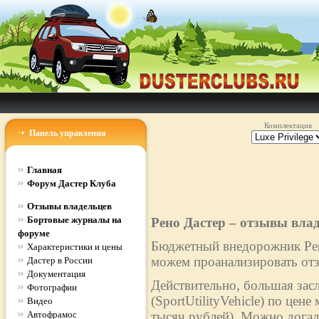
Комплектация
Панель управления
Главная
Форум Дастер Клуба
Отзывы владельцев
Бортовые журналы на
Рено Дастер – отзывы вла
форуме
Бюджетный внедорожник Рено
Характеристики и цены
можем проанализировать отз
Дастер в России
Документация
Действительно, большая зас
Фотографии
(SportUtilityVehicle) по цен
Видео
Автофрамос
тысяч рублей). Можно догад