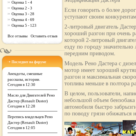
Оценка 1 - 4
Оценка 2 - 3
Если говорить о более дорог
Оценка 3 - 28
уступают своим конкурентам
Оценка 4 - 69
Оценка 5 - 123
2-литровый двигатель Дасте
хороший разгон при очень р
Все отзывы
Оставить отзыв
которой 2-литровый двигател
езду по городу значительно 
передним приводом.
Последнее на форуме
Модель Рено Дастера с дизе
мотор имеет хороший крутящ
Анекдоты, смешные
разгон и максимальная скоро
рассказы, истории.
топлива меньше в полтора раз
Сегодня в 12:30
В целом, пользователи, напи
Масло для Двигателей Рено
небольшой объем бензобака (
Дастер (Renault Duster)
автомобиля быстро забрызги
Сегодня в 12:28
по поводу грязи обижаться н
Перепись владельцев Рено
Дастер (Renault Duster)
Сегодня в 12:05