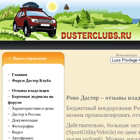
Комплектация
Панель управления
Главная
Форум Дастер Клуба
Отзывы владельцев
Бортовые журналы на
Рено Дастер – отзывы вла
форуме
Бюджетный внедорожник Рено
Характеристики и цены
можем проанализировать отз
Дастер в России
Документация
Действительно, большая зас
Фотографии
(SportUtilityVehicle) по цен
Видео
Автофрамос
тысяч рублей). Можно догад