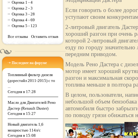
Оценка 1 - 4
Оценка 2 - 3
Если говорить о более дорог
Оценка 3 - 28
уступают своим конкурентам
Оценка 4 - 69
Оценка 5 - 123
2-литровый двигатель Дасте
хороший разгон при очень р
Все отзывы
Оставить отзыв
которой 2-литровый двигател
езду по городу значительно 
передним приводом.
Последнее на форуме
Модель Рено Дастера с дизе
мотор имеет хороший крутящ
Топливный фильтр дизеля
разгон и максимальная скоро
(дорестайл 2011-2015) с то
топлива меньше в полтора раз
...
Сегодня в 17:28
В целом, пользователи, напи
небольшой объем бензобака (
Масло для Двигателей Рено
автомобиля быстро забрызги
Дастер (Renault Duster)
Сегодня в 15:27
по поводу грязи обижаться н
Новый двигатель 1,6
мощностью 114л/с
Сегодня в 15:08