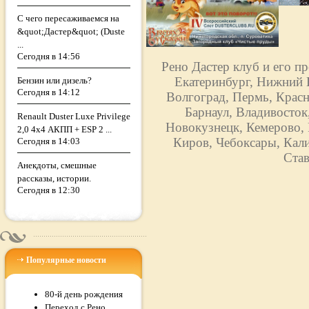
С чего пересаживаемся на
&quot;Дастер&quot; (Duste
...
Сегодня в 14:56
Рено Дастер клуб и его п
Екатеринбург, Нижний Н
Бензин или дизель?
Сегодня в 14:12
Волгоград, Пермь, Красн
Барнаул, Владивосток
Renault Duster Luxe Privilege
Новокузнецк, Кемерово, 
2,0 4х4 АКПП + ESP 2 ...
Киров, Чебоксары, Кали
Сегодня в 14:03
Став
Анекдоты, смешные
рассказы, истории.
Сегодня в 12:30
Популярные новости
80-й день рождения
Переход с Рено