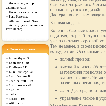
Доработки Дастера
базе малолитражного Логан
своими руками
огромные успехи в дизайне,
Новости в мире Рено
Дастера, по отзывам владельц
Рено Классика
Allience Renault-Nissan
Базовая модель
Аксессуары и тюнинг для
Рено Дастер
Конечно, базовые модели ук
водителя, старая 5-ступенча
уже о системах курсовой ус
Тем не менее, в своем ценово
Статистика отзывов
конкурентов. Основными его
Authentique - 35
полный привод;
Expression - 50
высокий клиренс (более
Privilege - 111
автомобиля позволяет о
Luxe Privilege - 31
1.6 л. бензин - 83
вызовет паники. Читая 
2.0 л. бензин - 116
различных регионах, м
1.5 л. дизель - 28
салон Дастера, по отз
4x2 - 74
4x4 - 153
управление легкое и уд
МКПП - 191
АКПП - 36
Модификации Дастера