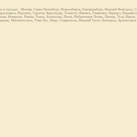
же в городах - Москва, Санкт-Петербург, Новосибирск, Екатеринбург, Нижний Новгород, Са
расноярск, Воронеж, Саратов, Краснодар, Тольятти, Ижевск, Ульяновск, Барнаул, Владивост
ецк, Кемерово, Рязань, Томск, Астрахань, Пенза, Набережные Челны, Липецк, Тула, Киров,
ваново, Магнитогорск, Улан-Удэ, Тверь, Ставрополь, Нижний Тагил, Белгород, Архангельск