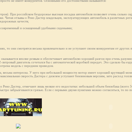
ак просто не имеет конкурентов. Основными его достоинствами называются:
етров). При российском бездорожье высокая посадка автомобиля позволяет очень сильно скр
ки. Читая отзывы о Рено Дастер владельцев, эксплуатирующих автомобиль в различных рег
недорожных качеств;
не современный и оснащенный удобными сиденьями;
ях, то они смотрятся весьма привлекательно и не уступают своим конкурентам от других 
, оказывается вполне резвым и обеспечивает автомобилю хороший разгон при очень разумн
2-литровый двигатель сочетался бы с автоматической коробкой передач. Это сделало бы езд
мотрена модель с передним приводом.
ам, весьма интересна. У него при небольшой мощности мотор имеет хороший крутящий моме
 максимальная скорость Дастерa с дизелем уступают бензиновым версиям, зато расход топли
 о Рено Дастер, отмечают лишь мелкие его недостатки: небольшой объем бензобака (всего 
 быстро забрызгиваются грязью. Если с первыми двумя пунктами можно согласиться, то по п