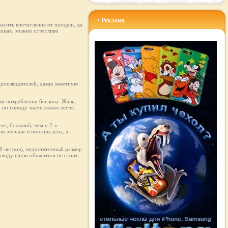
Реклама
асить впечатления от поездки, да
ионах, можно отчетливо
производителей, давая заметную
ом потреблении бензина. Жаль,
у по городу значительно легче.
нт, больший, чем у 2-х
ва меньше в полтора раза, а
50 литров), недостаточный размер
оводу грязи обижаться не стоит,