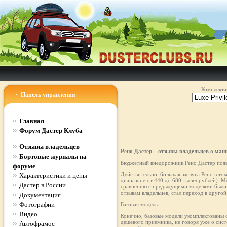
Комплекта
Панель управления
Главная
Форум Дастер Клуба
Отзывы владельцев
Рено Дастер – отзывы владельцев о маш
Бортовые журналы на
Бюджетный внедорожник Рено Дастер появи
форуме
Действительно, большая заслуга Рено в то
Характеристики и цены
диапазоне от 440 до 680 тысяч рублей). М
Дастер в России
сравнению с предыдущими моделями были д
отзывам владельцев, стал переход в другой 
Документация
Фотографии
Базовая модель
Видео
Конечно, базовые модели укомплектованы о
дешевого приемника, не говоря уже о сис
Автофрамос