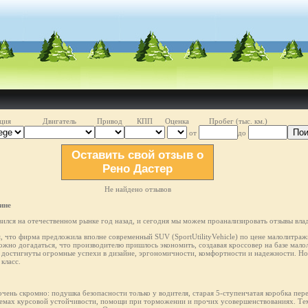
ция
Двигатель
Привод
КПП
Оценка
Пробег (тыс. км.)
Пои
от
до
Оставить свой отзыв о
Рено Дастер
Не найдено отзывов
ине
лся на отечественном рынке год назад, и сегодня мы можем проанализировать отзывы влад
м, что фирма предложила вполне современный SUV (SportUtilityVehicle) по цене малолитражн
ожно догадаться, что производителю пришлось экономить, создавая кроссовер на базе мал
остигнуты огромные успехи в дизайне, эргономичности, комфортности и надежности. Но 
класс.
чень скромно: подушка безопасности только у водителя, старая 5-ступенчатая коробка пер
темах курсовой устойчивости, помощи при торможении и прочих усовершенствованиях. Тем