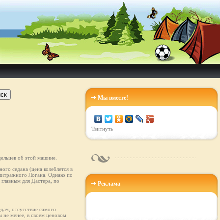
ск
Мы вместе!
Твитнуть
ельцев об этой машине.
ого седана (цена колеблется в
олитражного Логана. Однако по
главным для Дастера, по
Реклама
едач, отсутствие самого
 не менее, в своем ценовом