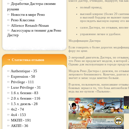
классе Дастер, очевидно, лидирует, так к
Доработки Дастера своими
полный привод;
руками
высокий клиренс (более 20 сантим
Новости в мире Рено
и высокий бордюр не вызовет пани
Рено Классика
проследить высокую оценку его в
Allience Renault-Nissan
салон Дастера, по отзывам, впол
Аксессуары и тюнинг для Рено
управление легкое и удобное.
Дастер
Модификации Дастера
Если говорить о более дорогих модификаци
фору по цене.
2-литровый двигатель Дастера, по отзывам
Статистика отзывов
что Рено не предлагает модели, в которой 
Однако для эксплуатации в городе предус
Authentique - 35
Модель Рено Дастера с дизелем, по отзыв
литрового бензинового. Конечно, разгон и
Expression - 50
значит и запас хода заметно больше.
Privilege - 111
В целом, пользователи, написавшие отзывы
Luxe Privilege - 31
боковых зеркал и то, что бока автомобиля
ведь вы же купили «Пыльник».
1.6 л. бензин - 83
2.0 л. бензин - 116
1.5 л. дизель - 28
4x2 - 74
4x4 - 153
МКПП - 191
АКПП - 36