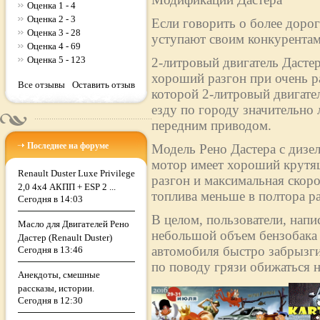
Оценка 1 - 4
Оценка 2 - 3
Если говорить о более дорог
Оценка 3 - 28
уступают своим конкурентам
Оценка 4 - 69
Оценка 5 - 123
2-литровый двигатель Дасте
хороший разгон при очень р
Все отзывы
Оставить отзыв
которой 2-литровый двигател
езду по городу значительно 
передним приводом.
Последнее на форуме
Модель Рено Дастера с дизе
мотор имеет хороший крутящ
Renault Duster Luxe Privilege
разгон и максимальная скоро
2,0 4х4 АКПП + ESP 2 ...
топлива меньше в полтора раз
Сегодня в 14:03
В целом, пользователи, напи
Масло для Двигателей Рено
небольшой объем бензобака (
Дастер (Renault Duster)
автомобиля быстро забрызги
Сегодня в 13:46
по поводу грязи обижаться н
Анекдоты, смешные
рассказы, истории.
Сегодня в 12:30