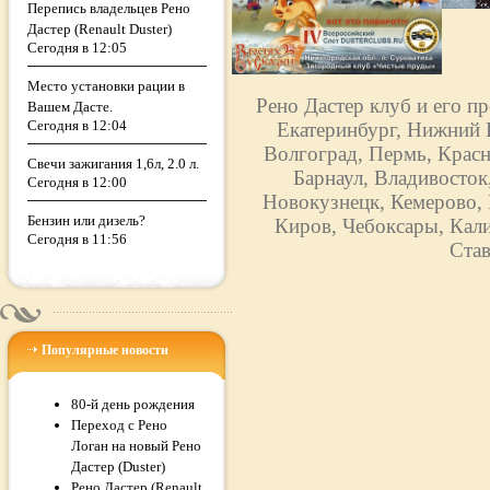
Перепись владельцев Рено
Дастер (Renault Duster)
Сегодня в 12:05
Место установки рации в
Рено Дастер клуб и его п
Вашем Дасте.
Сегодня в 12:04
Екатеринбург, Нижний Н
Волгоград, Пермь, Красн
Свечи зажигания 1,6л, 2.0 л.
Барнаул, Владивосток
Сегодня в 12:00
Новокузнецк, Кемерово, 
Бензин или дизель?
Киров, Чебоксары, Кали
Сегодня в 11:56
Став
Популярные новости
80-й день рождения
Переход с Рено
Логан на новый Рено
Дастер (Duster)
Рено Дастер (Renault