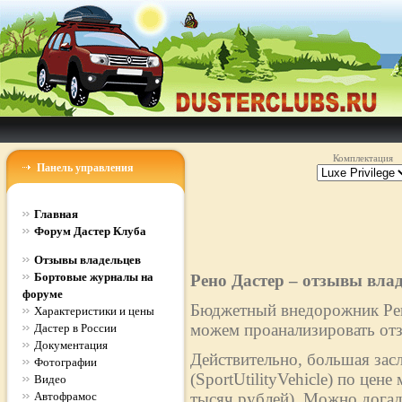
Комплектация
Панель управления
Главная
Форум Дастер Клуба
Отзывы владельцев
Бортовые журналы на
Рено Дастер – отзывы вла
форуме
Бюджетный внедорожник Рено
Характеристики и цены
можем проанализировать отз
Дастер в России
Документация
Действительно, большая зас
Фотографии
(SportUtilityVehicle) по цен
Видео
Автофрамос
тысяч рублей). Можно догад