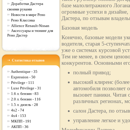
Доработки Дастера
базе малолитражного Логан
своими руками
огромные успехи в дизайне,
Новости в мире Рено
Дастера, по отзывам владельц
Рено Классика
Allience Renault-Nissan
Базовая модель
Аксессуары и тюнинг для
Рено Дастер
Конечно, базовые модели ук
водителя, старая 5-ступенча
уже о системах курсовой ус
Тем не менее, в своем ценово
Статистика отзывов
конкурентов. Основными его
Authentique - 35
полный привод;
Expression - 50
высокий клиренс (более
Privilege - 111
автомобиля позволяет о
Luxe Privilege - 31
1.6 л. бензин - 83
вызовет паники. Читая 
2.0 л. бензин - 116
различных регионах, м
1.5 л. дизель - 28
салон Дастера, по отз
4x2 - 74
4x4 - 153
управление легкое и уд
МКПП - 191
АКПП - 36
Модификации Дастера