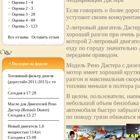
Оценка 1 - 4
Оценка 2 - 3
Если говорить о более дорог
Оценка 3 - 28
уступают своим конкурентам
Оценка 4 - 69
Оценка 5 - 123
2-литровый двигатель Дасте
хороший разгон при очень р
Все отзывы
Оставить отзыв
которой 2-литровый двигател
езду по городу значительно 
передним приводом.
Последнее на форуме
Модель Рено Дастера с дизе
мотор имеет хороший крутящ
Топливный фильтр дизеля
разгон и максимальная скоро
(дорестайл 2011-2015) с то
топлива меньше в полтора раз
...
Сегодня в 17:28
В целом, пользователи, напи
небольшой объем бензобака (
Масло для Двигателей Рено
автомобиля быстро забрызги
Дастер (Renault Duster)
Сегодня в 15:27
по поводу грязи обижаться н
Новый двигатель 1,6
мощностью 114л/с
Сегодня в 15:08