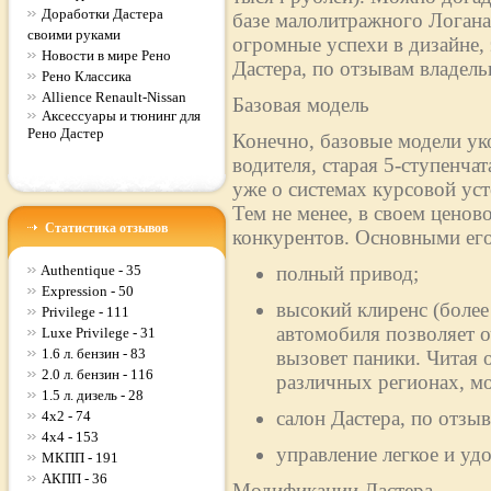
Доработки Дастера
базе малолитражного Логан
своими руками
огромные успехи в дизайне,
Новости в мире Рено
Дастера, по отзывам владельц
Рено Классика
Allience Renault-Nissan
Базовая модель
Аксессуары и тюнинг для
Рено Дастер
Конечно, базовые модели ук
водителя, старая 5-ступенча
уже о системах курсовой ус
Тем не менее, в своем ценово
Статистика отзывов
конкурентов. Основными его
Authentique - 35
полный привод;
Expression - 50
высокий клиренс (более
Privilege - 111
автомобиля позволяет о
Luxe Privilege - 31
1.6 л. бензин - 83
вызовет паники. Читая 
2.0 л. бензин - 116
различных регионах, м
1.5 л. дизель - 28
салон Дастера, по отз
4x2 - 74
4x4 - 153
управление легкое и уд
МКПП - 191
АКПП - 36
Модификации Дастера