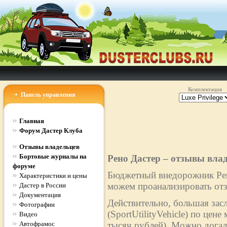
Комплектация
Панель управления
Главная
Форум Дастер Клуба
Отзывы владельцев
Бортовые журналы на
Рено Дастер – отзывы вла
форуме
Бюджетный внедорожник Рено
Характеристики и цены
можем проанализировать отз
Дастер в России
Документация
Действительно, большая зас
Фотографии
(SportUtilityVehicle) по цен
Видео
Автофрамос
тысяч рублей). Можно догад