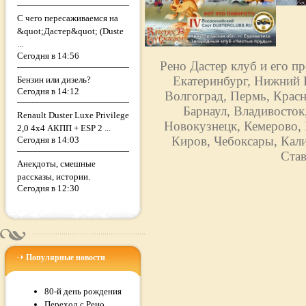
С чего пересаживаемся на
&quot;Дастер&quot; (Duste
...
Сегодня в 14:56
Рено Дастер клуб и его п
Екатеринбург, Нижний Н
Бензин или дизель?
Сегодня в 14:12
Волгоград, Пермь, Красн
Барнаул, Владивосток
Renault Duster Luxe Privilege
Новокузнецк, Кемерово, 
2,0 4х4 АКПП + ESP 2 ...
Киров, Чебоксары, Кали
Сегодня в 14:03
Став
Анекдоты, смешные
рассказы, истории.
Сегодня в 12:30
Популярные новости
80-й день рождения
Переход с Рено