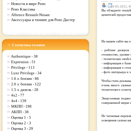
Новости в мире Рено
|
4-05-2012, 0
Рено Классика
Вы обладаете renaul
Allience Renault-Nissan
ценителей предостав
Аксессуары и тюнинг для Рено Дастер
На нашем сайте вы 
Статистика отзывов
- рейтинг дилеров
стоимостях, уровне 
Authentique - 38
- технические свойс
Expression - 51
- информация о баз
Privilege - 113
- информация о стои
- фото интерьера и 
Luxe Privilege - 34
1.6 л. бензин - 86
Чтобы стать реальны
2.0 л. бензин - 122
очень много увлека
1.5 л. дизель - 28
технического осмот
4x2 - 77
Энергоемкая подвес
4x4 - 159
совершенной мерке ещ
МКПП - 198
АКПП - 38
Не читаемые переклю
Оценка 1 - 5
освещения салона ка
Оценка 2 - 3
Оценка 3 - 29