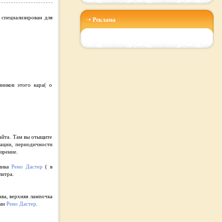
н специализирован для
Реклама
ников этого кара( о
айта. Там вы отыщите
тации, периодичности
зрение.
амика
Рено Дастер
( в
литра.
ава, верхняя лампочка
ами
Рено Дастер
.