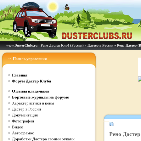
www.DusterClubs.ru - Рено Дастер Клуб (Россия)
»
Дастер в России
» Рено Дастер (R
Панель управления
Главная
Форум Дастер Клуба
Отзывы владельцев
Бортовые журналы на форуме
Характеристики и цены
Дастер в России
Документация
Фотографии
Видео
Автофрамос
Рено Дастер 
Доработки Дастера своими руками