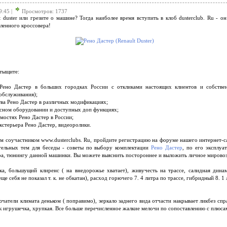
9:45 |
Просмотров: 1737
t duster или грезите о машине? Тогда наиболее время вступить в клоб dusterclub. Ru - о
ленного кроссовера!
отыщите:
 Рено Дастер в больших городках России с откликами настоящих клиентов и собствен
обслуживания);
тва Рено Дастер в различных модификациях;
исном оборудовании и доступных доп функциях;
мостях Рено Дастер в России;
экстерьера Рено Дастер, видеоролики.
м соучастником www.dusterclubs. Ru, пройдите регистрацию на форуме нашего интернет-с
тельных тем для беседы - советы по выбору комплектации
Рено Дастер
, по его эксплуа
ра, тюнингу данной машинки. Вы можете выяснить постороннее и выложить личное мировоз
ка, большущий клиренс ( на внедорожье хватает), живучесть на трассе, салидная дин
е себя не показал т. к. не обкатан), расход горючего 7. 4 литра по трассе, гибридный 8. 1 
чатели климата деньком ( поправимо), зеркало заднего вида отчасти накрывает ликбез спр
к игрушечка, хрупкая. Все больше перечисленное жалкие мелочи по сопоставлению с плюс