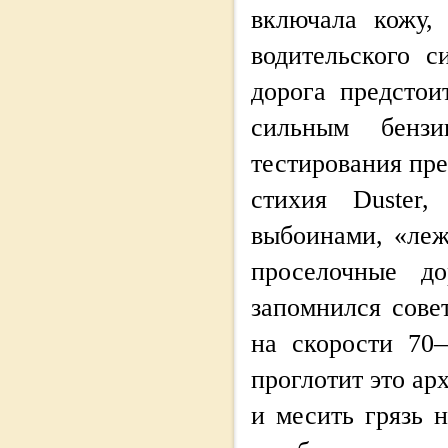
включала кожу, 
водительского с
дорога предсто
сильным бенз
тестирования пре
стихия Duster
выбоинами, «ле
проселочные д
запомнился сове
на скорости 70
проглотит это ар
и месить грязь 