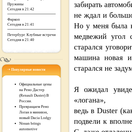
забирать автомоб
Пружины
Сегодня в 21:42
не ждал и большо
Фаркоп
Но у меня была к
Сегодня в 21:41
медвежий угол 
Петербург. Клубные встречи
Сегодня в 21:40
старался уговори
машина новая и 
старался не заду
Популярные новости
Официальные цены
Я ожидал увидет
на Рено Дастер
(Renault Duster) В
«логана»,
России.
Превращаем Рено
ведь в Duster (к
Логан в минивэн,
новый Dacia Lodgy
подвели к вполн
Nissan brings
automotive
С, даже отдаленн