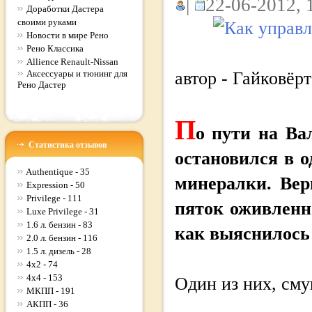
|
22-06-2012, 
Доработки Дастера
своими руками
Новости в мире Рено
Рено Классика
Allience Renault-Nissan
Аксессуары и тюнинг для
автор - Гайковёрт
Рено Дастер
П
о пути на Ва
Статистика отзывов
остановился в 
Authentique - 35
минералки. Вер
Expression - 50
Privilege - 111
пяток оживленн
Luxe Privilege - 31
1.6 л. бензин - 83
как выяснилось
2.0 л. бензин - 116
1.5 л. дизель - 28
4x2 - 74
4x4 - 153
Один из них, сму
МКПП - 191
АКПП - 36