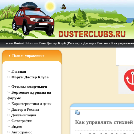
www.DusterClubs.ru - Рено Дастер Клуб (Россия)
»
Дастер в России
» Как управлять 
Панель управления
Главная
Форум Дастер Клуба
Отзывы владельцев
Бортовые журналы на
форуме
Характеристики и цены
Дастер в России
Документация
Фотографии
Как управлять стихией 
Видео
Автофрамос