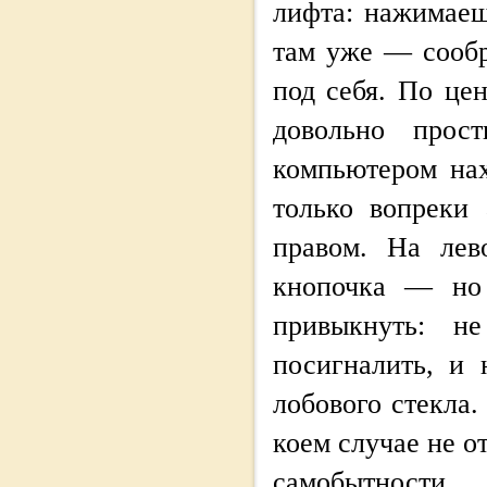
лифта: нажимаеш
там уже — сооб
под себя. По це
довольно прост
компьютером нах
только вопреки
правом. На лев
кнопочка — но 
привыкнуть: н
посигналить, и 
лобового стекла.
коем случае не о
самобытности.