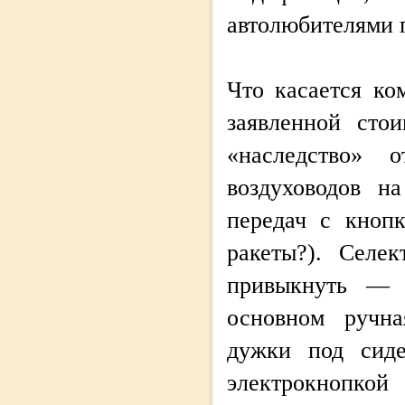
автолюбителями п
Что касается ком
заявленной стои
«наследство» 
воздуховодов н
передач с кноп
ракеты?). Селе
привыкнуть — 
основном ручна
дужки под сиде
электрокнопкой