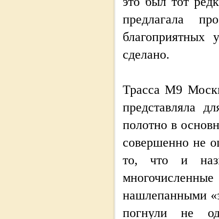
это был тот ред
предлагала пр
благоприятных 
сделано.
Трасса М9 Моск
представляла д
полотно в основн
совершенно не о
то, что и наз
многочисленны
нашлепанными «з
погнули не о