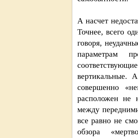
А насчет недоста
Точнее, всего о
говоря, неудачны
параметрам п
соответствующи
вертикальные. 
совершенно «не
расположен не н
между передними
все равно не см
обзора «мерт