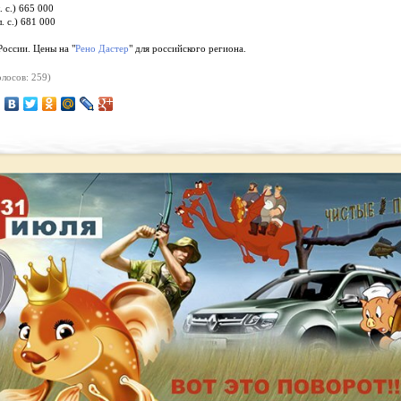
 с.) 665 000
. с.) 681 000
России. Цены на "
Рено Дастер
" для российского региона.
лосов: 259)