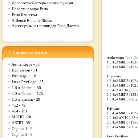
Доработки Дастера своими руками
Новости в мире Рено
Рено Классика
Allience Renault-Nissan
Аксессуары и тюнинг для Рено Дастер
Статистика отзывов
Authentique
Рено Да
1.6 4x2 MКП5 (102 л
Authentique - 38
1.6 4x4 MКП6 (102 л
Expression - 51
Privilege - 116
Expression
1.6 4x2 MКП5 (102 л
Luxe Privilege - 35
1.6 4x4 MКП6 (102 л
1.6 л. бензин - 86
2.0 4x2 АКП4 (135 л.
2.0 л. бензин - 125
2.0 4x4 MКП6 (135 л
1.5 л. дизель - 29
1.5 4x4 MКП6 (90 л. 
4x2 - 79
Privilege
4x4 - 161
1.6 4x4 MКП6 (102 л
МКПП - 201
2.0 4x2 АКП4 (135 л.
АКПП - 39
2.0 4x4 MКП6 (135 л
1.5 4x4 MКП6 (90 л. 
Оценка 1 - 6
Оценка 2 - 3
Luxe Privilege