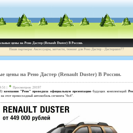
ьные цены на Рено Дастер (Renault Duster) В России.
Наши партнеры: Аксессуары, запчасти, тюнинг для Рено Дастер - Дастершоп77
 цены на Рено Дастер (Renault Duster) В России.
9:51 |
Просмотров: 20197
08)
компания "Рено" проводила официальную презентацию
будущих комплектаций
Ре
на этот превосходный автомобиль сегмента "4х4".