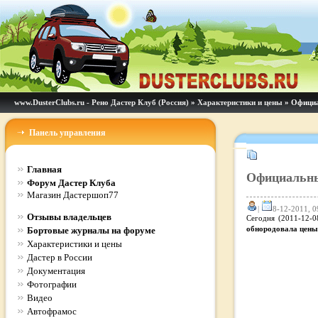
www.DusterClubs.ru - Рено Дастер Клуб (Россия)
»
Характеристики и цены
» Официал
Панель управления
Главная
Официальные
Форум Дастер Клуба
Магазин Дастершоп77
|
8-12-2011, 0
Отзывы владельцев
Сегодня (2011-12-
Бортовые журналы на форуме
обнородовала цены
Характеристики и цены
Дастер в России
Документация
Фотографии
Видео
Автофрамос