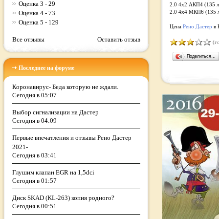
Оценка 3 - 29
2.0 4x2 АКП4 (135 л.
Оценка 4 - 73
2.0 4x4 MКП6 (135 л
Оценка 5 - 129
Цена
Рено Дастер
в 
Все отзывы
Оставить отзыв
(го
Поделиться…
Последнее на форуме
Коронавирус- Беда которую не ждали.
Сегодня в 05:07
Выбор сигнализации на Дастер
Сегодня в 04:09
Первые впечатления и отзывы Рено Дастер
2021-
Сегодня в 03:41
Глушим клапан EGR на 1,5dci
Сегодня в 01:57
Диск SKAD (KL-263) копия родного?
Сегодня в 00:51