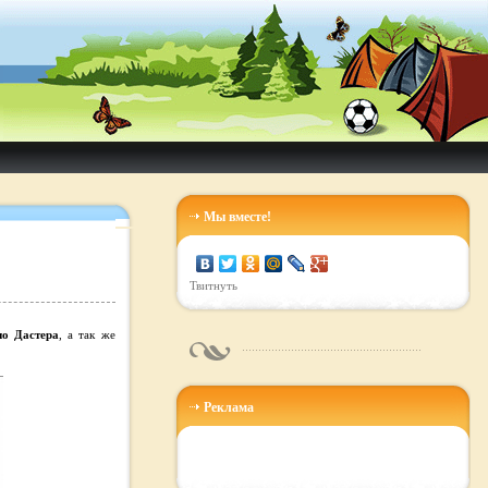
Мы вместе!
Твитнуть
но Дастера
, а так же
Реклама