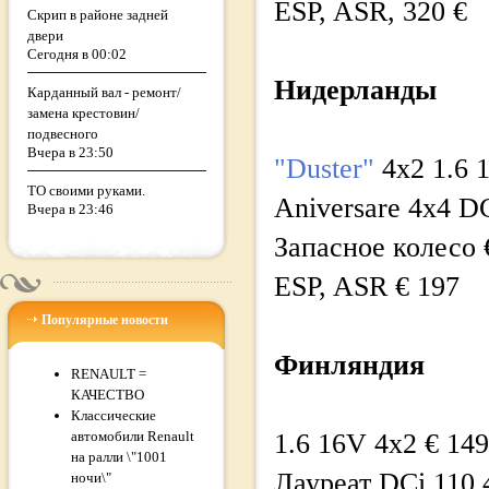
ESP, ASR, 320 €
Скрип в районе задней
двери
Сегодня в 00:02
Нидерланды
Карданный вал - ремонт/
замена крестовин/
подвесного
Вчера в 23:50
"Duster"
4x2 1.6 1
ТО своими руками.
Aniversare 4x4 DC
Вчера в 23:46
Запасное колесо 
ESP, ASR € 197
Популярные новости
Финляндия
RENAULT =
КАЧЕСТВО
Классические
автомобили Renault
1.6 16V 4x2 € 14
на ралли \"1001
Лауреат DCi 110 
ночи\"