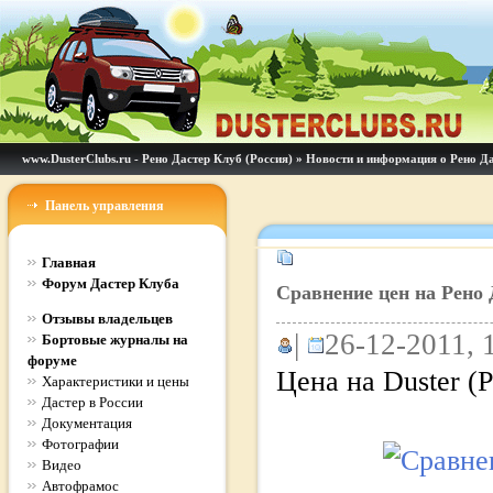
www.DusterClubs.ru - Рено Дастер Клуб (Россия)
»
Новости и информация о Рено Д
Панель управления
Главная
Форум Дастер Клуба
Сравнение цен на Рено 
Отзывы владельцев
|
26-12-2011, 
Бортовые журналы на
форуме
Цена на Duster (
Характеристики и цены
Дастер в России
Документация
Фотографии
Видео
Автофрамос