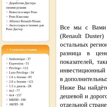
Доработки Дастера
своими руками
Новости в мире Рено
Рено Классика
Allience Renault-Nissan
Аксессуары и тюнинг для
Все мы с Вами 
Рено Дастер
(Renault Duste
остальных регио
Статистика отзывов
разница в це
Authentique - 37
показателей, та
Expression - 51
Privilege - 112
инвестиционный 
Luxe Privilege - 34
1.6 л. бензин - 85
в дополнительны
2.0 л. бензин - 121
Ниже Вы найдёт
1.5 л. дизель - 28
4x2 - 77
дешевой и дорого
4x4 - 157
МКПП - 196
отдельной стране
АКПП - 38