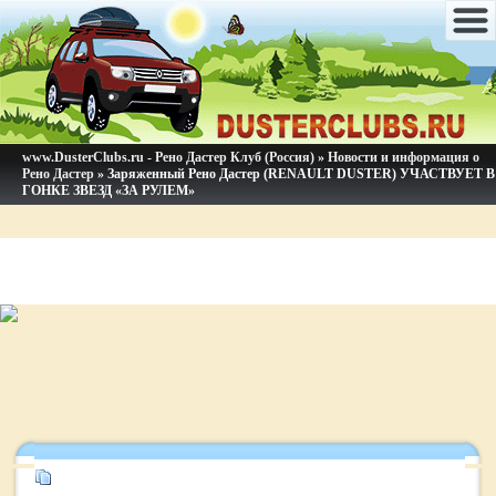
www.DusterClubs.ru - Рено Дастер Клуб (Россия)
»
Новости и информация о
Рено Дастер
» Заряженный Рено Дастер (RENAULT DUSTER) УЧАСТВУЕТ В
ГОНКЕ ЗВЕЗД «ЗА РУЛЕМ»