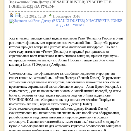
Заряженный Рено Дастер (RENAULT DUSTER) УЧАСТВУЕТ В
ГОНКЕ ЗВЕЗД «ЗА РУЛЕМ»
|
15-02-2012, 12:59 |
Просмотров: 3516
Уже в четверг, наследующей недели компания Рено (Renault) в России в 5-ый
раз станет официальным партнером замечательной Гонки Звезд «За рулем»,
которая пройдет теперь на Центральном московском ипподроме. Так же в
этом году автогигант «Рено» (Renault) в очередной раз пригласит на
соревнования всем известного и знаменитого гонщика, причем француза –
четырежды чемпиона мира, - это Алэна Проста и теперь уже 3-го члена
команды Lotus F1 Жерома д'Амброзио.
Сложилось так, что официальным автомобилем на данном мероприятие
станет гоночный автомобиль – «Рено Дастер» (Renault Duster). За руль этого
автомобиля сядет именно победитель, завоевавший множество всех самых
престижных соревнований автомобильного спорта - Алэн Прост. Который, в
свою очередь, уже не понаслышке знаком с нашей зимней погодой, да и тем
более с гонками на льду: ведь в прошлом году он 3-й раз подряд стал
ЧЕМПИОНОМ зимней серии гонок под названием «Andros Trophy» на
почти такой же спец. версии автомобиля Дастер (Duster).
Этот, весьма современный, сортивный Рено Дастер (Renault Duster)
сконструирован при использовании специального новейшего оборудования,
разработанного ведущими известными производителями в области
автоспорта. Именно этот автомобиль имеет отличный стальной «несущий»
кузов с омологированным для автогонок каркасом безопасности гонщика и
оснащен всеми необходимыми для участия в гонках «фишках». К