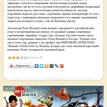
«фишкам» относятся специальная система пожаротушения салона
автомобиля, так же тут есть и ручной огнетушитель, аварийный специальный
выключатель массы, многоточечные ремни безопасности, жесткая
спортивная подвеска для гонок, спортивные сиденья повторяющие его тело,
спорт руль с шершавым замшевым покрытием и его нижняя алюминиевая
защита для моторного отсека, а так же бензобака Дастер.
Автомогнат Рено (Renault) очень активно «продвигает» российский авто
спорт и на протяжении уже многих лет развивает данные спортивные
соревнования, например, «Logan Cup», которые уже явно можно смело
называть спортивным символом «Рено (Renault) в России». Помимо того,
уже в этом году, впервые у нас пройдет этап МИРОВОЙ СЕРИИ РЕНО
«Renault» (World Series by Renault), которая уже стала «визитной карточкой»
компании «Рено» на мировой спортивной арене.
(голосов: 9)
Поделиться…