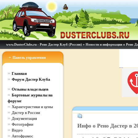
www.DusterClubs.ru - Рено Дастер Клуб (Россия)
»
Новости и информация о Рено Д
Панель управления
Главная
Форум Дастер Клуба
Отзывы владельцев
Бортовые журналы на
форуме
Характеристики и цены
Дастер в России
Документация
Фотографии
Инфо о Рено Дастер в 20
Видео
Автофрамос