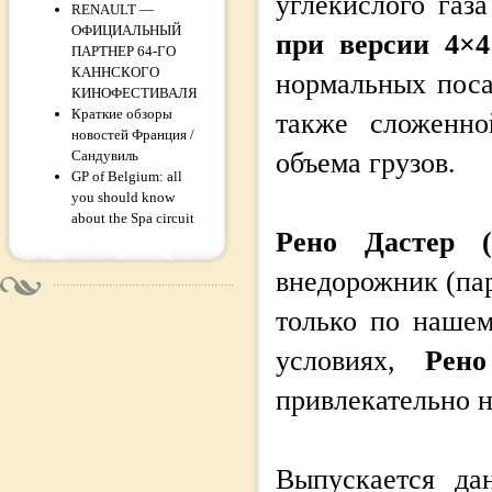
углекислого газа
RENAULT —
ОФИЦИАЛЬНЫЙ
при версии 4×4
ПАРТНЕР 64-ГО
КАННСКОГО
нормальных поса
КИНОФЕСТИВАЛЯ
Краткие обзоры
также сложенно
новостей Франция /
Сандувиль
объема грузов.
GP of Belgium: all
you should know
about the Spa circuit
Рено Дастер (D
внедорожник (пар
только по нашем
условиях,
Рено
привлекательно н
Выпускается да