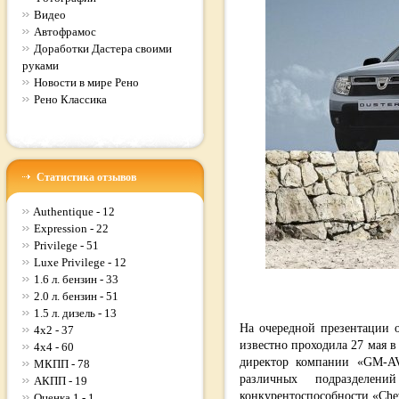
Видео
Автофрамос
Доработки Дастера своими
руками
Новости в мире Рено
Рено Классика
Статистика отзывов
Authentique - 12
Expression - 22
Privilege - 51
Luxe Privilege - 12
1.6 л. бензин - 33
2.0 л. бензин - 51
1.5 л. дизель - 13
На очередной презентации 
4x2 - 37
известно проходила 27 мая в
4x4 - 60
директор компании «GM-A
МКПП - 78
различных подразделе
АКПП - 19
конкурентоспособности «Chev
Оценка 1 - 1