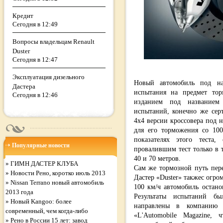
Кредит
Сегодня в 12:49
Вопросы владельцам Renault
Duster
Сегодня в 12:47
Эксплуатация дизельного
Новый автомобиль под на
Дастера
испытания на предмет то
Сегодня в 12:46
изданием под названием 
испытаний, конечно же сер
4х4 версии кроссовера под 
для его торможения со 10
показателях этого теста,
Популярные новости
провалившим тест только в т
40 и 70 метров.
»
ГИМН ДАСТЕР КЛУБА
Сам же тормозной путь пер
»
Новости Рено, коротко июль 2013
Дастер «Duster» такжес огро
»
Nissan Terrano новый автомобиль
100 км/ч автомобиль останов
2013 года
Результаты испытаний б
»
Новый Kangoo: более
направлены в компанию «
современный, чем когда-либо
«L'Automobile Magazine, 
»
Рено в России 15 лет: завод