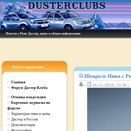
Новсти о Рено Дастер, цены и общая информация
Панель управления
Шевроле Нива с Ре
Главная
|
16-11-2010, 13:36 |
Форум Дастер Клуба
Отзывы владельцев
Бортовые журналы на
форуме
Характеристики и цены
Дастер в России
Документация
Фотографии