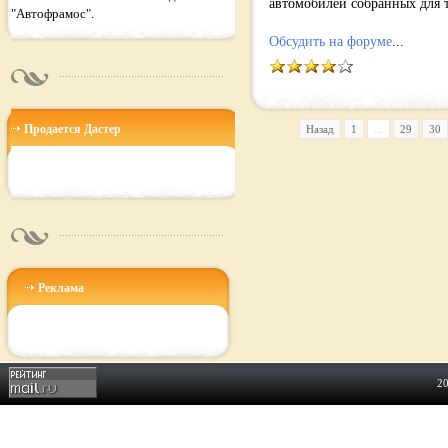
автомобилей собранных для 
"Автофрамос".
Обсудить на
форуме
...
Продается Дастер
Назад
1
...
29
30
Реклама
2