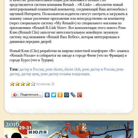
представляется система компании Renault – «R-Link» – абсолютно новый
интегрированный планшетный компьютер, соединяющий Ваш автомобиль с
паутиной Интернета. Пользователи-водители смогут смотреть и загружать в
машину самые различные приложения или непосредственно на компьютер
(через специальную систему «My Renault») из специального магазина по
приложениям «Renault R-Link Store». Все комплектации этого нового Рено
Клио (Renault Clio) заполучат интеллектуальную новейшую звуковую
систему под названием «Renault Bass Reflex», которая интегрирована в
динамики передних дверей.
Новый Клио (Clio) разработан на широко известной платформе «B»- альянса
«Renault-Nissan» и собирается на заводе в городе Флене (что во Франции) и
городе Бурсе (что в Турции).
Тэги:
дастер в России
,
рено duster
,
duster club
,
рено дастер в России
,
рено
дастер
,
дастер цена
,
рено дастер отзывы владельцев
.
(голосов: 2)
Поделиться…