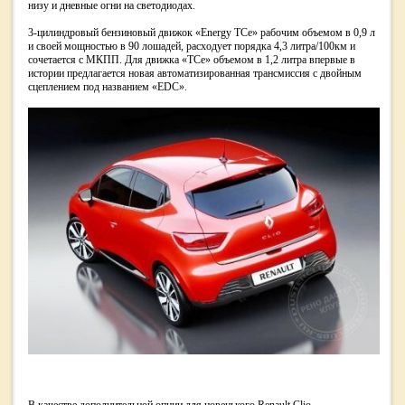
низу и дневные огни на светодиодах.
3-цилиндровый бензиновый движок «Energy TCe» рабочим объемом в 0,9 л
и своей мощностью в 90 лошадей, расходует порядка 4,3 литра/100км и
сочетается с МКПП. Для движка «TCe» объемом в 1,2 литра впервые в
истории предлагается новая автоматизированная трансмиссия с двойным
сцеплением под названием «EDC».
В качестве дополнительной опции для новенького Renault Clio