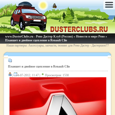
www.DusterClubs.ru - Рено Дастер Клуб (Россия)
»
Новости в мире Рено
»
Планшет и двойное сцепление в Renault Clio
Наши партнеры: Аксессуары, запчасти, тюнинг для Рено Дастер - Дастершоп77
Планшет и двойное сцепление в Renault Clio
|
4-07-2012, 11:47 |
Просмотров: 1530