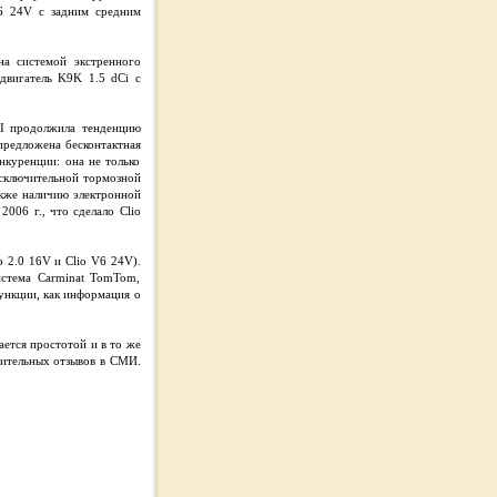
V6 24V с задним средним
на системой экстренного
двигатель K9K 1.5 dCi с
II продолжила тенденцию
предложена бесконтактная
онкуренции: она не только
исключительной тормозной
акже наличию электронной
006 г., что сделало Clio
o 2.0 16V и Clio V6 24V).
истема Carminat TomTom,
ункции, как информация о
ается простотой и в то же
жительных отзывов в СМИ.