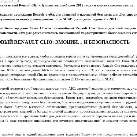
мотров: 1564
звала новый Renault Clio «Лучшим автомобилем 2012 года» в классе суперкомпактов.
верждает достижения Renault в области активной и пассивной безопасности. Для справ
лучившим пятизвездочный рейтинг Euro NCAP для модели Laguna 2 в 2001 г.
и было продано более 11 млн. автомобилей Renault Clio. Благодаря этой модели
опасности, которые ранее считались эксклюзивной характеристикой более высоких сег
ВЫЙ RENAULT CLIO: ЭМОЦИИ… И БЕЗОПАСНОСТЬ
ault приложили все усилия, чтобы последняя версия этого суперкомпакта имела достойный 
ная с прошлого года, процедура оценки безопасности независимого комитета Euro NCA
 теперь проходит по четырем критериям. Результаты тестов нового Renault Clio оказались 
ров, 89% по защите детей, 66% по защите пешеходов и 99% в отношении вспомогательн
одемонстрировал новый Clio по сравнению с предшественником, общий рейтинг автомоби
nault Clio был назван «Лучшим суперкомпактом 2012» по версии Euro NCAP.
темой контроля устойчивости, контроля тяги, АБС, системой экстренного торможения, а т
м и круиз-контролем с ограничителем скорости. Несущий кузов, усиленный благодаря исп
и), обеспечивает пассивную безопасность. Кроме того, автомобиль оснащен многочисл
фронтальными подушками безопасности, боковыми подушками на уровне головы и грудной 
и более быстрое выявление столкновения, преднатяжителями ремней безопасности, о
травм шеи, защитой от багажа, системой защиты от проскальзывания пассажиров под ремен
зопасности и крепления Isofix для детских сидений на месте переднего пассажира и на 
ия (в виде светового индикатора или звукового предупреждения) о незастегнутых ремн
а заднего вида и задний парктроник дают водителю более точное представление о неп