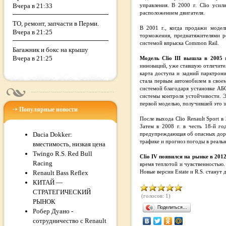
Вчера в 21:33
управления. В 2000 г. Clio уси
расположением двигателя.
ТО, ремонт, запчасти в Перми.
В 2001 г., когда продажи модел
Вчера в 21:25
торможения, преднатяжителями р
системой впрыска Common Rail.
Багажник и бокс на крышу
Вчера в 21:25
Модель Clio III вышла в 2005
г
инноваций, уже ставшую отличител
карта доступа и задний парктрони
стала первым автомобилем в свое
системой благодаря установке АБ
системы контроля устойчивости. Э
первой моделью, получившей это з
Популярные новости
После выхода Clio Renault Sport 
Затем в 2008 г. в честь 18-й го
Dacia Dokker:
предупреждающая об опасных дорож
трафике и прогноз погоды в реаль
вместимость, низкая цена
Twingo R.S. Red Bull
Clio IV появился на рынке в 201
Racing
время теплотой и чувственностью
Renault Bass Reflex
Новые версии Estate и R.S. станут 
КИТАЙ —
СТРАТЕГИЧЕСКИЙ
(голосов: 1)
РЫНОК
Поделиться…
Робер Дуано -
сотрудничество с Renault