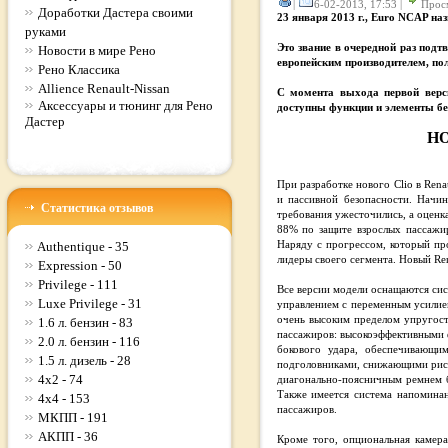
|
6-02-2013, 17:53 |
Прос
Доработки Дастера своими
23 января 2013 г., Euro NCAP на
руками
Это звание в очередной раз подт
Новости в мире Рено
европейским производителем, по
Рено Классика
Allience Renault-Nissan
С момента выхода первой верси
Аксессуары и тюнинг для Рено
доступны функции и элементы без
Дастер
НО
При разработке нового Clio в Ren
и пассивной безопасности. Начи
Статистика отзывов
требования ужесточились, а оценка
88% по защите взрослых пассажи
Authentique - 35
Наряду с прогрессом, который пр
лидеры своего сегмента. Новый Re
Expression - 50
Privilege - 111
Все версии модели оснащаются сис
Luxe Privilege - 31
управлением с переменным усилие
очень высоким пределом упругост
1.6 л. бензин - 83
пассажиров: высокоэффективными 
2.0 л. бензин - 116
бокового удара, обеспечивающим
1.5 л. дизель - 28
подголовниками, снижающими риск 
4x2 - 74
диагонально-поясничным ремнем бе
Также имеется система напоминан
4x4 - 153
пассажиров.
МКПП - 191
АКПП - 36
Кроме того, опциональная камер