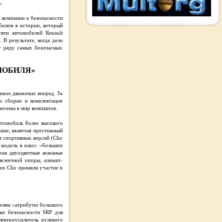
.
 компании к безопасности
билем в истории, который
яти автомобилей Renault
 В результате, когда дело
у ряду самых безопасных
МОБИЛЯ»
нное движение вперед. За
о сборки и комплектация
несены в мир компактов.
втомобиль более высокого
ание, включая престижный
м спортивных версий (Clio
а модель в класс «больших
ючая двухцветные кожаные
оясничной опоры, климат-
их Clio приняли участие в
елям «атрибуты большого
ки безопасности SRP для
лектроусилитель рулевого