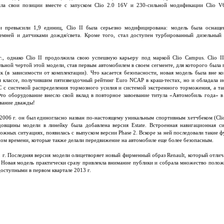
лила свои позиции вместе с запуском Clio 2.0 16V и 230-сильной модификации Clio 
и превысили 1,9 единиц, Clio II была серьезно модифицирована: модель была оснаще
емней и датчиками дождя/света. Кроме того, стал доступен турбированный дизельный 
., однако Clio II продолжила свою успешную карьеру под маркой Clio Campus. Clio I
ьной чертой этой модели, став первым автомобилем в своем сегменте, для которого была 
к (в зависимости от комплектации). Что касается безопасности, новая модель была вне к
м классе, получившим пятизвездочный рейтинг Euro NCAP в краш-тестах, но и обладала 
С с системой распределения тормозного усилия и системой экстренного торможения, а т
то оборудование внесло свой вклад в повторное завоевание титула «Автомобиль года» в 2
вание дважды!
в 2006 г. он был единогласно назван по-настоящему уникальным спортивным хетчбеком (Cli
довщины модели в линейку была добавлена версия Estate. Встроенная навигационная с
ных ситуациях, появилась с выпуском версии Phase 2. Вскоре за ней последовали такие ф
ном времени, которые также делали передвижение на автомобиле еще более безопасным.
2
г. Последняя версия модели олицетворяет новый фирменный образ Renault, который отлич
. Новая модель практически сразу привлекла внимание публики и собрала множество поло
доступными в первом квартале 2013 г.