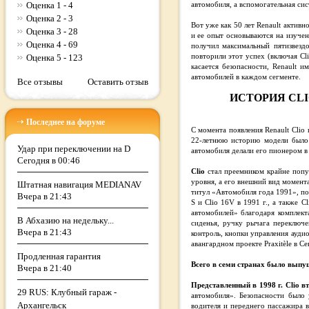
Оценка 1 - 4
автомобиля, а вспомогательная сист
Оценка 2 - 3
Вот уже как 50 лет Renault актив
Оценка 3 - 28
и ее опыт основываются на изучен
Оценка 4 - 69
получил максимальный пятизвезд
Оценка 5 - 123
повторили этот успех (включая Cli
касается безопасности, Renault 
автомобилей в каждом сегменте.
Все отзывы
Оставить отзыв
ИСТОРИЯ CLI
Последнее на форуме
С момента появления Renault Clio
22-летнюю историю модели было п
Удар при переключении на D
автомобиля делали его пионером в
Сегодня в 00:46
Clio
стал преемником крайне попу
уровня, а его внешний вид момент
Штатная навигация MEDIANAV
титул «Автомобиля года 1991», пос
Вчера в 21:43
S и Clio 16V в 1991 г., а также C
автомобилей» благодаря комплект
В Абхазию на недельку...
сиденья, ручку рычага переключе
Вчера в 21:43
контроль, кнопки управления аудио
авангардном проекте Praxitèle в С
Продленная гарантия
Всего в семи странах было выпущ
Вчера в 21:40
Представленный в 1998 г. Clio в
29 RUS: Клубный гараж -
автомобиля». Безопасности было
Архангельск
водителя и переднего пассажира в