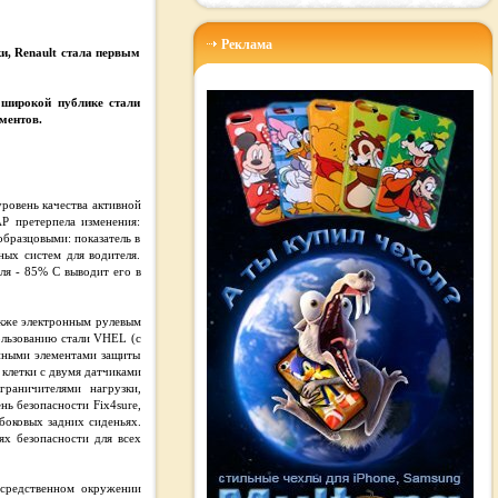
Реклама
ки, Renault стала первым
 широкой публике стали
ментов.
уровень качества активной
P претерпела изменения:
образцовыми: показатель в
ых систем для водителя.
ля - 85% C выводит его в
акже электронным рулевым
ользованию стали VHEL (с
енными элементами защиты
клетки с двумя датчиками
граничителями нагрузки,
ь безопасности Fix4sure,
боковых задних сиденьях.
ях безопасности для всех
осредственном окружении