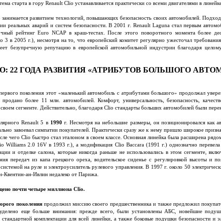
ема старта в гору Renault Clio устанавливается практически со всеми двигателями в линейке
но занимается развитием технологий, повышающих безопасность своих автомобилей. Подход
ии реальных аварий и систем безопасности. В 2001 г. Renault Laguna стал первым автомо
очный рейтинг Euro NCAP в краш-тестах. После этого поворотного момента более дес
o 3 в 2005 г.), несмотря на то, что европейский комитет регулярно ужесточал требования.
имеет безупречную репутацию в европейской автомобильной индустрии благодаря целом
O: 22 ГОДА РАЗВИТИЯ «АТРИБУТОВ БОЛЬШОГО АВТО
 первого поколения этот «маленький автомобиль с атрибутами большого» продолжал увере
родано более 11 млн. автомобилей. Комфорт, универсальность, безопасность, качеств
 своем сегменте. Действительно, благодаря Clio стандарты больших автомобилей были пере
лярного Renault 5 в
1990
г. Несмотря на небольшие размеры, он позиционировался как а
ально завоевал симпатии покупателей. Практически сразу же к нему пришло широкое призн
ле чего Clio быстро стал эталоном в своем классе. Основная линейка была расширена рядо
lio Williams 2.0 16V в 1993 г.), а модификация Clio Baccara (1991 г.) однозначно перевел
ации и отделке салона, которые никогда раньше не использовались в этом сегменте, вкл
ния передач из капа грецкого ореха, водительское сиденье с регулировкой высоты и п
системой на руле и электроусилитель рулевого управления. В 1997 г. около 50 электрическ
ен-Квентин-ан-Ивлин недалеко от Парижа.
ено почти четыре миллиона Clio.
торого поколения
продолжил миссию своего предшественника и также предложил покупат
 уделено еще больше внимания: прежде всего, были установлены АБС, новейшие подуш
 стандартной комплектации для всей линейки, а также боковые подушки безопасности и э