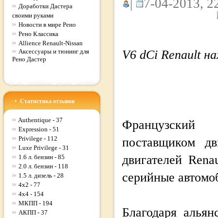
|
7-04-2013, 2
Доработки Дастера
своими руками
Новости в мире Рено
Рено Классика
Allience Renault-Nissan
Аксессуары и тюнинг для
V6 dCi Renault на
Рено Дастер
Статистика отзывов
Authentique - 37
Французский а
Expression - 51
Privilege - 112
поставщиком дв
Luxe Privilege - 31
двигателей Rena
1.6 л. бензин - 85
2.0 л. бензин - 118
серийные автомо
1.5 л. дизель - 28
4x2 - 77
4x4 - 154
МКПП - 194
Благодаря альян
АКПП - 37