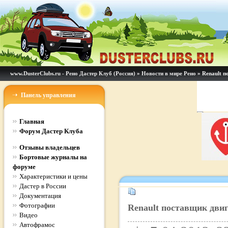
www.DusterClubs.ru - Рено Дастер Клуб (Россия)
»
Новости в мире Рено
» Renault п
Панель управления
Главная
Форум Дастер Клуба
Отзывы владельцев
Бортовые журналы на
форуме
Характеристики и цены
Дастер в России
Документация
Фотографии
Renault поставщик дви
Видео
Автофрамос