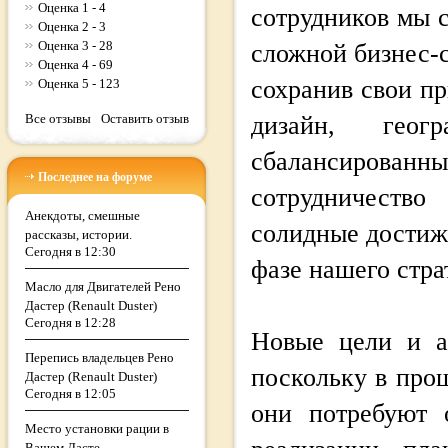
Оценка 1 - 4
сотрудников мы 
Оценка 2 - 3
Оценка 3 - 28
сложной бизнес-с
Оценка 4 - 69
сохранив свои п
Оценка 5 - 123
Все отзывы
Оставить отзыв
дизайн, геог
сбалансирован
Последнее на форуме
сотрудничеств
Анекдоты, смешные
солидные достиж
рассказы, истории.
Сегодня в 12:30
фазе нашего стра
Масло для Двигателей Рено
Дастер (Renault Duster)
Сегодня в 12:28
Новые цели и а
Перепись владельцев Рено
поскольку в про
Дастер (Renault Duster)
Сегодня в 12:05
они потребуют
Место установки рации в
Вашем Дасте.