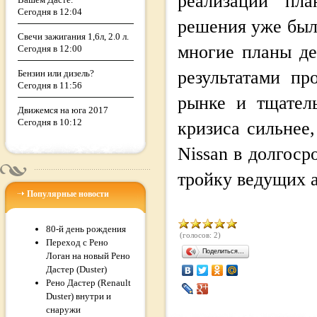
реализации пла
Сегодня в 12:04
решения уже был
Свечи зажигания 1,6л, 2.0 л.
многие планы де
Сегодня в 12:00
результатами п
Бензин или дизель?
Сегодня в 11:56
рынке и тщател
Движемся на юга 2017
Сегодня в 10:12
кризиса сильнее
Nissan в долгос
тройку ведущих а
Популярные новости
80-й день рождения
(голосов: 2)
Переход с Рено
Поделиться…
Логан на новый Рено
Дастер (Duster)
Рено Дастер (Renault
Duster) внутри и
снаружи