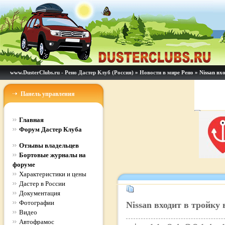
www.DusterClubs.ru - Рено Дастер Клуб (Россия)
»
Новости в мире Рено
» Nissan вх
Панель управления
Главная
Форум Дастер Клуба
Отзывы владельцев
Бортовые журналы на
форуме
Характеристики и цены
Дастер в России
Документация
Фотографии
Nissan входит в тройку
Видео
Автофрамос