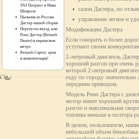
УАЗ Патриот и Нива
салон Дастера, по отз
Шевроле
Пыльник из России.
управление легкое и уд
Дастер нашей сборки
Модификации Дастера
Перепутал въезд, или
Рено Дастер (Renault
Если говорить о более дорог
Duster) в парижском
уступают своим конкурентам
метро.
Renault Captur: цена
2-литровый двигатель Дасте
и комплектация!
хороший разгон при очень р
которой 2-литровый двигател
езду по городу значительно 
передним приводом.
Модель Рено Дастера с дизе
мотор имеет хороший крутящ
разгон и максимальная скоро
топлива меньше в полтора раз
В целом, пользователи, напи
небольшой объем бензобака (
автомобиля быстро забрызги