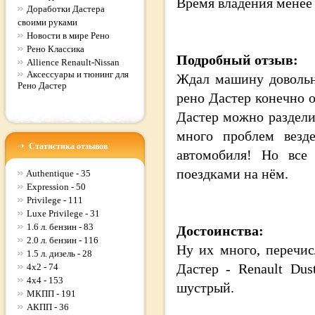
Время владения
менее
Доработки Дастера
своими руками
Новости в мире Рено
Рено Классика
Подробный отзыв:
Allience Renault-Nissan
Аксессуары и тюнинг для
Ждал машину довольно
Рено Дастер
рено Дастер конечно о
Дастер можно разделит
много проблем везде
Статистика отзывов
автомобиля! Но все
поездками на нём.
Authentique - 35
Expression - 50
Privilege - 111
Luxe Privilege - 31
1.6 л. бензин - 83
Достоинства:
2.0 л. бензин - 116
Ну их много, перечис
1.5 л. дизель - 28
Дастер - Renault Dus
4x2 - 74
4x4 - 153
шустрый.
МКПП - 191
АКПП - 36