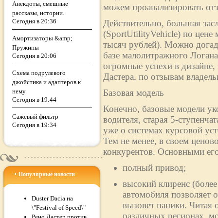
Анекдоты, смешные
можем проанализировать отз
рассказы, истории.
Сегодня в 20:36
Действительно, большая зас
(SportUtilityVehicle) по цен
Амортизаторы &amp;
тысяч рублей). Можно догад
Пружины
базе малолитражного Логан
Сегодня в 20:06
огромные успехи в дизайне,
Схема подрулевого
Дастера, по отзывам владельц
джойстика и адаптеров к
нему
Базовая модель
Сегодня в 19:44
Конечно, базовые модели ук
Сажевый фильтр
водителя, старая 5-ступенча
Сегодня в 19:34
уже о системах курсовой ус
Тем не менее, в своем ценово
конкурентов. Основными его
полный привод;
Популярные новости
высокий клиренс (более
автомобиля позволяет о
Duster Dacia на
вызовет паники. Читая 
\"Festival of Speed\"
различных регионах, м
Рено Дастер против