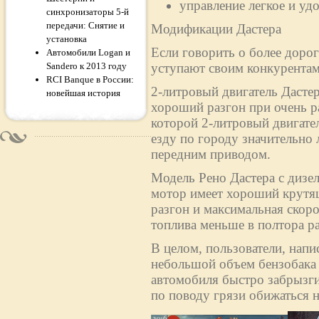
управление легкое и уд
синхронизаторы 5-й
передачи: Снятие и
Модификации Дастера
установка
Если говорить о более дорог
Автомобили Logan и
Sandero к 2013 году
уступают своим конкурентам
RCI Banque в России:
2-литровый двигатель Дасте
новейшая история
хороший разгон при очень р
которой 2-литровый двигател
езду по городу значительно 
передним приводом.
Модель Рено Дастера с дизе
мотор имеет хороший крутящ
разгон и максимальная скоро
топлива меньше в полтора раз
В целом, пользователи, напи
небольшой объем бензобака (
автомобиля быстро забрызги
по поводу грязи обижаться н