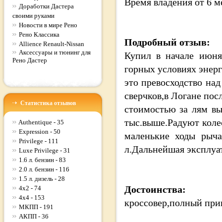
Время владения
от 6 м
Доработки Дастера
своими руками
Новости в мире Рено
Рено Классика
Подробный отзыв:
Allience Renault-Nissan
Аксессуары и тюнинг для
Купил в начале июня.
Рено Дастер
горных условиях энерг
это превосходство на
сверчков,в Логане пос
Статистика отзывов
стоимостью за лям вы
тыс.выше.Радуют коле
Authentique - 35
Expression - 50
маленькие ходы рыча
Privilege - 111
л.Дальнейшая эксплуат
Luxe Privilege - 31
1.6 л. бензин - 83
2.0 л. бензин - 116
1.5 л. дизель - 28
Достоинства:
4x2 - 74
4x4 - 153
кроссовер,полный прив
МКПП - 191
АКПП - 36