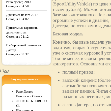
Рено Дастер 2015-
(SportUtilityVehicle) по цен
Сегодня в 04:50
тысяч рублей). Можно догад
базе малолитражного Логан
Движемся на юга 2017
Сегодня в 04:02
огромные успехи в дизайне,
Дастера, по отзывам владельц
Прикольные картинки,
демотиваторы
Базовая модель
Сегодня в 01:12
Конечно, базовые модели ук
Выбор летней резины на
водителя, старая 5-ступенча
Дастер
уже о системах курсовой ус
Сегодня в 00:37
Тем не менее, в своем ценово
конкурентов. Основными его
полный привод;
Популярные новости
высокий клиренс (более
автомобиля позволяет о
вызовет паники. Читая 
Рено Дастер
различных регионах, м
Вопросы и Ответы
ЛЕГКОСТЬ НОВОГО
салон Дастера, по отз
GL
Шестерни и